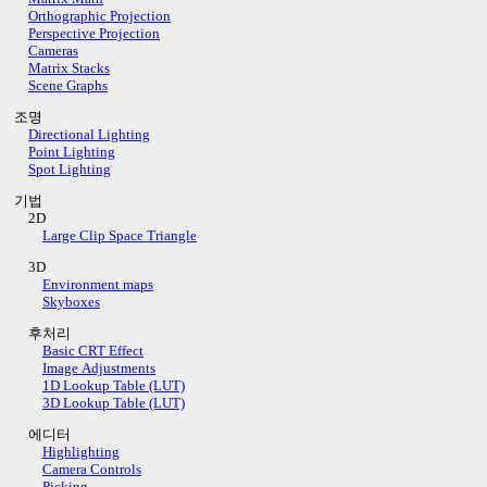
Orthographic Projection
Perspective Projection
Cameras
Matrix Stacks
Scene Graphs
조명
Directional Lighting
Point Lighting
Spot Lighting
기법
2D
Large Clip Space Triangle
3D
Environment maps
Skyboxes
후처리
Basic CRT Effect
Image Adjustments
1D Lookup Table (LUT)
3D Lookup Table (LUT)
에디터
Highlighting
Camera Controls
Picking