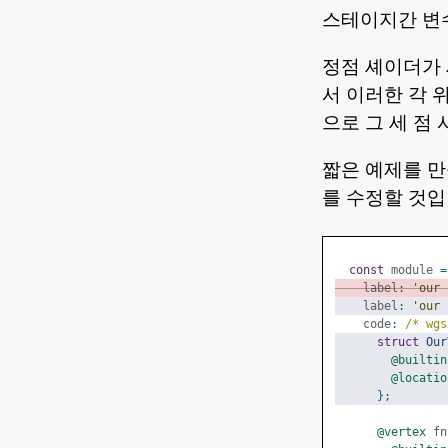
스테이지간 변
정점 셰이더가
서 이러한 각 
으로 그 세 점
짧은 예제를 만
를 수정할 것입
const
 module 
=
    label
:
'our 
    label
:
'our 
    code
:
/* wgs
struct
Our
@builtin
@locatio
};
@vertex
 fn