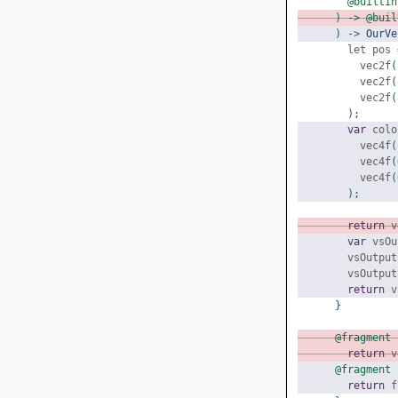
@builtin
)
->
@buil
)
->
OurVe
        let pos 
          vec2f
(
          vec2f
(
          vec2f
(
);
var
 colo
          vec4f
(
          vec4f
(
          vec4f
(
);
return
 v
var
 vsOu
        vsOutput
        vsOutput
return
 v
}
@fragment
 
return
 v
@fragment
 
return
 f