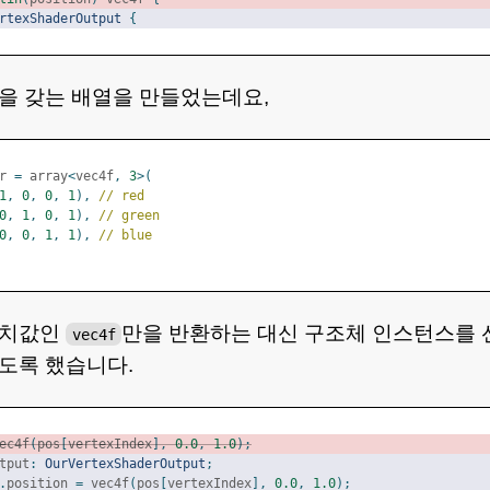
rtexShaderOutput
{
을 갖는 배열을 만들었는데요,
r 
=
 array
<
vec4f
,
3
>(
1
,
0
,
0
,
1
),
// red
0
,
1
,
0
,
1
),
// green
0
,
0
,
1
,
1
),
// blue
위치값인
만을 반환하는 대신 구조체 인스턴스를 
vec4f
도록 했습니다.
ec4f
(
pos
[
vertexIndex
],
0.0
,
1.0
);
tput
:
OurVertexShaderOutput
;
.
position 
=
 vec4f
(
pos
[
vertexIndex
],
0.0
,
1.0
);