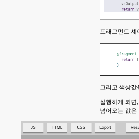
        vsOutput
return
 v
프래그먼트 셰
@fragment
 
return
 f
}
그리고 색상값
실행하게 되면,
넘어오는 값은 