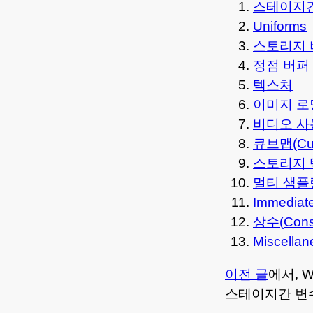
스테이지간 변수
Uniforms
스토리지 버퍼
정점 버퍼
텍스처
이미지 로
비디오 
큐브맵(Cub
스토리지
멀티 샘플링
Immediat
상수(Const
Miscellan
이전 글
에서, 
스테이지간 변수(in