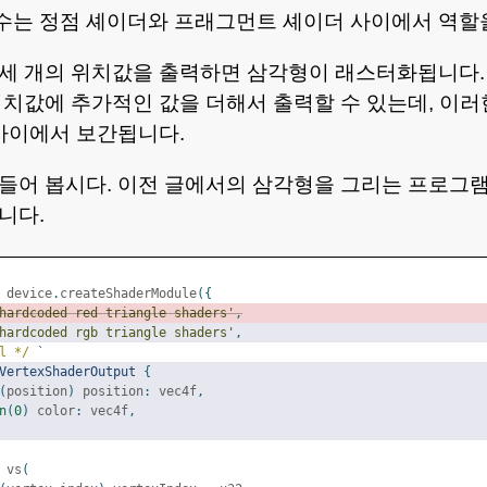
수는 정점 셰이더와 프래그먼트 셰이더 사이에서 역할을
 세 개의 위치값을 출력하면 삼각형이 래스터화됩니다.
위치값에 추가적인 값을 더해서 출력할 수 있는데, 이러
 사이에서 보간됩니다.
들어 봅시다. 이전 글에서의 삼각형을 그리는 프로그램
니다.
 device
.
createShaderModule
({
hardcoded red triangle shaders'
,
hardcoded rgb triangle shaders'
,
l */
`
VertexShaderOutput
{
(
position
)
 position
:
 vec4f
,
n
(
0
)
 color
:
 vec4f
,
 vs
(