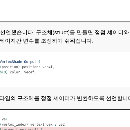
 선언했습니다. 구조체(struct)를 만들면 정점 셰이더
스테이지간 변수를 조정하기 쉬워집니다.
VertexShaderOutput
{
(
position
)
 position
:
 vec4f
,
n
(
0
)
 color
:
 vec4f
,
 타입의 구조체를 정점 셰이더가 반환하도록 선언합니
 vs
(
(
vertex_index
)
 vertexIndex 
:
 u32
tin
(
position
)
 vec4f 
{