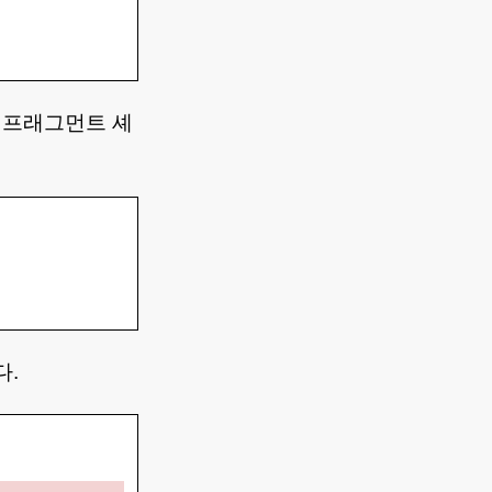
와 프래그먼트 셰
다.