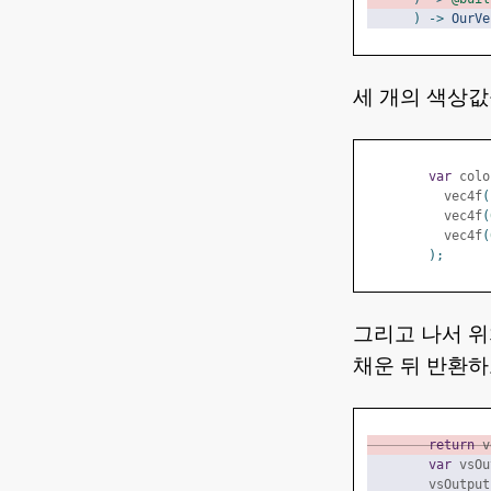
)
->
OurVe
세 개의 색상값
var
 colo
          vec4f
(
          vec4f
(
          vec4f
(
);
그리고 나서 
채운 뒤 반환하
return
 v
var
 vsOu
        vsOutput