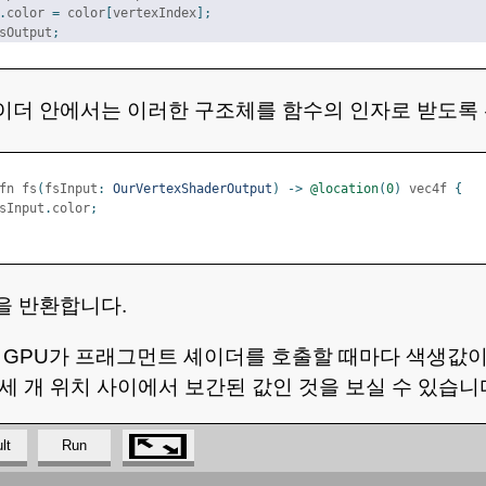
.
color 
=
 color
[
vertexIndex
];
sOutput
;
이더 안에서는 이러한 구조체를 함수의 인자로 받도록
fn fs
(
fsInput
:
OurVertexShaderOutput
)
->
@location
(
0
)
 vec4f 
{
sInput
.
color
;
을 반환합니다.
 GPU가 프래그먼트 셰이더를 호출할 때마다 색생값이
세 개 위치 사이에서 보간된 값인 것을 보실 수 있습니