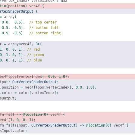
(
vertex_index
)
 vertexIndex 
:
 u32
tin
(
position
)
 vec4f 
{
rtexShaderOutput
{
=
 array
(
0.0
,
0.5
),
// top center
-
0.5
,
-
0.5
),
// bottom left
0.5
,
-
0.5
)
// bottom right
r 
=
 array
<
vec4f
,
3
>(
1
,
0
,
0
,
1
),
// red
0
,
1
,
0
,
1
),
// green
0
,
0
,
1
,
1
),
// blue
ec4f
(
pos
[
vertexIndex
],
0.0
,
1.0
);
tput
:
OurVertexShaderOutput
;
.
position 
=
 vec4f
(
pos
[
vertexIndex
],
0.0
,
1.0
);
.
color 
=
 color
[
vertexIndex
];
sOutput
;
fn fs
()
->
@location
(
0
)
 vec4f 
{
ec4f
(
1
,
0
,
0
,
1
);
fn fs
(
fsInput
:
OurVertexShaderOutput
)
->
@location
(
0
)
 vec4f 
{
sInput
.
color
;