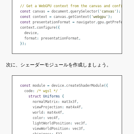
// Get a WebGPU context from the canvas and configure 
const
 canvas 
=
 document
.
querySelector
(
'canvas'
);
const
 context 
=
 canvas
.
getContext
(
'webgpu'
);
const
 presentationFormat 
=
 navigator
.
gpu
.
getPreferredC
  context
.
configure
({
    device
,
    format
:
 presentationFormat
,
});
次に、シェーダーモジュールを作成しましょう。
const
 module 
=
 device
.
createShaderModule
({
    code
:
/* wgsl */
`
struct
Uniforms
{
        normalMatrix
:
 mat3x3f
,
        viewProjection
:
 mat4x4f
,
        world
:
 mat4x4f
,
        color
:
 vec4f
,
        lightWorldPosition
:
 vec3f
,
        viewWorldPosition
:
 vec3f
,