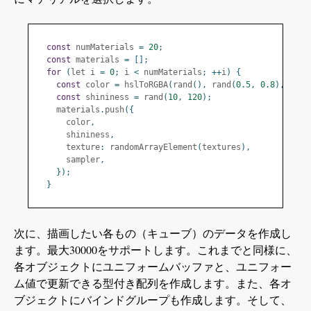
const
 numMaterials 
=
20
;
const
 materials 
=
[];
for
(
let i 
=
0
;
 i 
<
 numMaterials
;
++
i
)
{
const
 color 
=
 hslToRGBA
(
rand
(),
 rand
(
0.5
,
0.8
),
 rand
const
 shininess 
=
 rand
(
10
,
120
);
    materials
.
push
({
      color
,
      shininess
,
      texture
:
 randomArrayElement
(
textures
),
      sampler
,
});
}
次に、描画したい各もの（キューブ）のデータを作成し
ます。最大30000をサポートします。これまでと同様に、
各オブジェクトにユニフォームバッファと、ユニフォー
ム値で更新できる型付き配列を作成します。また、各オ
ブジェクトにバインドグループも作成します。そして、