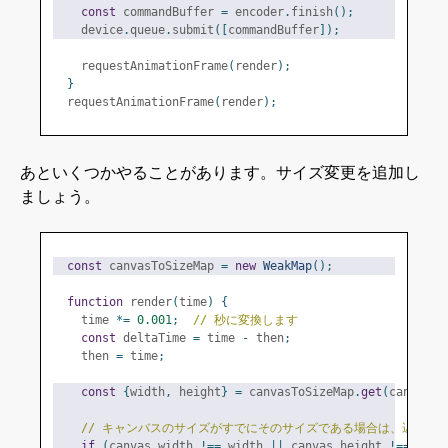
const
 commandBuffer 
=
 encoder
.
finish
();
    device
.
queue
.
submit
([
commandBuffer
]);
    requestAnimationFrame
(
render
);
}
  requestAnimationFrame
(
render
);
あといくつかやることがあります。サイズ変更を追加し
ましょう。
const
 canvasToSizeMap 
=
new
WeakMap
();
function
 render
(
time
)
{
    time 
*=
0.001
;
// 秒に変換します
const
 deltaTime 
=
 time 
-
 then
;
    then 
=
 time
;
const
{
width
,
 height
}
=
 canvasToSizeMap
.
get
(
canvas
)
// キャンバスのサイズがすでにそのサイズである場合は、遅くな
if
(
canvas
.
width 
!==
 width 
||
 canvas
.
height 
!==
 heig