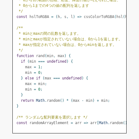
 * 0から1の範囲の色相、彩度、輝度の値が与えられた場合、
 * 0から1までの4つの値の配列を返します
 */
const
 hslToRGBA 
=
(
h
,
 s
,
 l
)
=>
 cssColorToRGBA
(
hsl
(
h
,
 s
,
 
/**
 * minとmaxの間の乱数を返します。
 * minとmaxが指定されていない場合は、0から1を返します。
 * maxが指定されていない場合は、0からminを返します。
 */
function
 rand
(
min
,
 max
)
{
if
(
min 
===
undefined
)
{
    max 
=
1
;
    min 
=
0
;
}
else
if
(
max 
===
undefined
)
{
    max 
=
 min
;
    min 
=
0
;
}
return
Math
.
random
()
*
(
max 
-
 min
)
+
 min
;
}
/** ランダムな配列要素を選択します */
const
 randomArrayElement 
=
 arr 
=>
 arr
[
Math
.
random
()
*
 ar