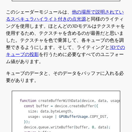
このシェーダーモジュールは、
他の場所で説明されてい
るスペキュラハイライト付きの点光源
と同様のライティ
ングを使用します。ほとんどの3Dモデルはテクスチャを
使用するため、テクスチャを含めるのが最善だと思いま
した。テクスチャを色で乗算して、各キューブの色を調
整できるようにします。そして、ライティングと
3Dでの
キューブの投影
を行うために必要なすべてのユニフォー
ム値があります。
キューブのデータと、そのデータをバッファに入れる必
要があります。
function
 createBufferWithData
(
device
,
 data
,
 usage
)
{
const
 buffer 
=
 device
.
createBuffer
({
      size
:
 data
.
byteLength
,
      usage
:
 usage 
|
GPUBufferUsage
.
COPY_DST
,
});
    device
.
queue
.
writeBuffer
(
buffer
,
0
,
 data
);