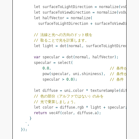
        let surfaceToLightDirection 
=
 normalize
(
vsOut
.
su
        let surfaceToViewDirection 
=
 normalize
(
vsOut
.
sur
        let halfVector 
=
 normalize
(
          surfaceToLightDirection 
+
 surfaceToViewDirecti
// 法線と光への方向のドット積を
// 取ることで光を計算します。
        let light 
=
 dot
(
normal
,
 surfaceToLightDirection
)
var
 specular 
=
 dot
(
normal
,
 halfVector
);
        specular 
=
 select
(
0.0
,
// 条件がfal
            pow
(
specular
,
 uni
.
shininess
),
// 条件がtru
            specular 
>
0.0
);
// 条件
        let diffuse 
=
 uni
.
color 
*
 textureSample
(
diffuseT
// 色の部分（アルファではない）のみを
// 光で乗算しましょう。
        let color 
=
 diffuse
.
rgb 
*
 light 
+
 specular
;
return
 vec4f
(
color
,
 diffuse
.
a
);
}
`,
});