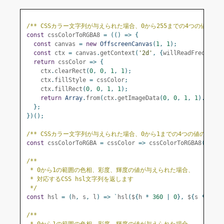
/** CSSカラー文字列が与えられた場合、0から255までの4つの値の配列
const
 cssColorToRGBA8 
=
(()
=>
{
const
 canvas 
=
new
OffscreenCanvas
(
1
,
1
);
const
 ctx 
=
 canvas
.
getContext
(
'2d'
,
{
willReadFrequentl
return
 cssColor 
=>
{
    ctx
.
clearRect
(
0
,
0
,
1
,
1
);
    ctx
.
fillStyle 
=
 cssColor
;
    ctx
.
fillRect
(
0
,
0
,
1
,
1
);
return
Array
.
from
(
ctx
.
getImageData
(
0
,
0
,
1
,
1
).
data
)
};
})();
/** CSSカラー文字列が与えられた場合、0から1までの4つの値の配列を
const
 cssColorToRGBA 
=
 cssColor 
=>
 cssColorToRGBA8
(
cssCo
/**
 * 0から1の範囲の色相、彩度、輝度の値が与えられた場合、
 * 対応するCSS hsl文字列を返します
 */
const
 hsl 
=
(
h
,
 s
,
 l
)
=>
`
hsl
(
$
{
h 
*
360
|
0
},
 $
{
s 
*
100
}
/**