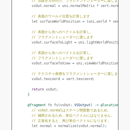
// 法線を方向付け、フラグメントシェーダーに渡します
        vsOut
.
normal 
=
 uni
.
normalMatrix 
*
 vert
.
normal
;
// 表面のワールド位置を計算します
        let surfaceWorldPosition 
=
(
uni
.
world 
*
 vert
.
pos
// 表面から光へのベクトルを計算し、
// フラグメントシェーダーに渡します
        vsOut
.
surfaceToLight 
=
 uni
.
lightWorldPosition 
-
 
// 表面から光へのベクトルを計算し、
// フラグメントシェーダーに渡します
        vsOut
.
surfaceToView 
=
 uni
.
viewWorldPosition 
-
 su
// テクスチャ座標をフラグメントシェーダーに渡します
        vsOut
.
texcoord 
=
 vert
.
texcoord
;
return
 vsOut
;
}
@fragment
 fn fs
(
vsOut
:
VSOutput
)
->
@location
(
0
)
 v
// vsOut.normalはステージ間変数であるため、
// 補間されるため、単位ベクトルにはなりません。
// 正規化すると、再び単位ベクトルになります。
        let normal 
=
 normalize
(
vsOut
.
normal
);