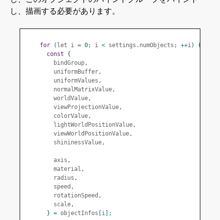
し、描画する必要があります。
for
(
let i 
=
0
;
 i 
<
 settings
.
numObjects
;
++
i
)
{
const
{
        bindGroup
,
        uniformBuffer
,
        uniformValues
,
        normalMatrixValue
,
        worldValue
,
        viewProjectionValue
,
        colorValue
,
        lightWorldPositionValue
,
        viewWorldPositionValue
,
        shininessValue
,
        axis
,
        material
,
        radius
,
        speed
,
        rotationSpeed
,
        scale
,
}
=
 objectInfos
[
i
];