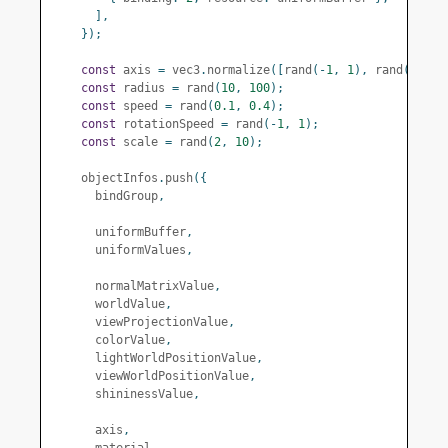
],
});
const
 axis 
=
 vec3
.
normalize
([
rand
(-
1
,
1
),
 rand
(-
1
,
1
const
 radius 
=
 rand
(
10
,
100
);
const
 speed 
=
 rand
(
0.1
,
0.4
);
const
 rotationSpeed 
=
 rand
(-
1
,
1
);
const
 scale 
=
 rand
(
2
,
10
);
    objectInfos
.
push
({
      bindGroup
,
      uniformBuffer
,
      uniformValues
,
      normalMatrixValue
,
      worldValue
,
      viewProjectionValue
,
      colorValue
,
      lightWorldPositionValue
,
      viewWorldPositionValue
,
      shininessValue
,
      axis
,