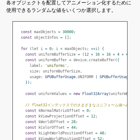
各オブジェクトを配置してアニメーション化するために
使用できるランダムな値をいくつか選択します。
const
 maxObjects 
=
30000
;
const
 objectInfos 
=
[];
for
(
let i 
=
0
;
 i 
<
 maxObjects
;
++
i
)
{
const
 uniformBufferSize 
=
(
12
+
16
+
16
+
4
+
4
+
4
)
const
 uniformBuffer 
=
 device
.
createBuffer
({
      label
:
'uniforms'
,
      size
:
 uniformBufferSize
,
      usage
:
GPUBufferUsage
.
UNIFORM 
|
GPUBufferUsage
.
COP
});
const
 uniformValues 
=
new
Float32Array
(
uniformBuffer
// float32インデックスでのさまざまなユニフォーム値へのオフ
const
 kNormalMatrixOffset 
=
0
;
const
 kViewProjectionOffset 
=
12
;
const
 kWorldOffset 
=
28
;
const
 kColorOffset 
=
44
;
const
 kLightWorldPositionOffset 
=
48
;
const
 kViewWorldPositionOffset 
=
52
;