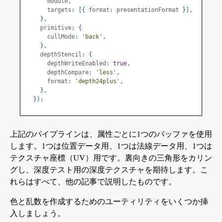
      module
,
      targets
:
[{
 format
:
 presentationFormat 
}],
},
    primitive
:
{
      cullMode
:
'back'
,
},
    depthStencil
:
{
      depthWriteEnabled
:
true
,
      depthCompare
:
'less'
,
      format
:
'depth24plus'
,
},
});
上記のパイプラインは、属性ごとに1つのバッファを使用
します。1つは位置データ用、1つは法線データ用、1つは
テクスチャ座標（UV）用です。裏向きの三角形をカリン
グし、深度テスト用の深度テクスチャを期待します。こ
れらはすべて、他の記事で説明したものです。
色と乱数を作成するためのユーティリティをいくつか挿
入しましょう。