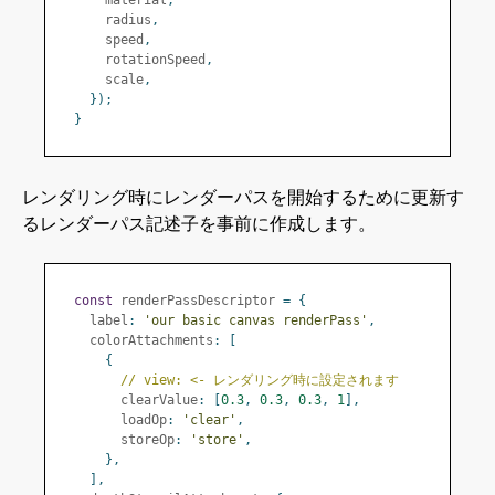
      material
,
      radius
,
      speed
,
      rotationSpeed
,
      scale
,
});
}
レンダリング時にレンダーパスを開始するために更新す
るレンダーパス記述子を事前に作成します。
const
 renderPassDescriptor 
=
{
    label
:
'our basic canvas renderPass'
,
    colorAttachments
:
[
{
// view: <- レンダリング時に設定されます
        clearValue
:
[
0.3
,
0.3
,
0.3
,
1
],
        loadOp
:
'clear'
,
        storeOp
:
'store'
,
},
],