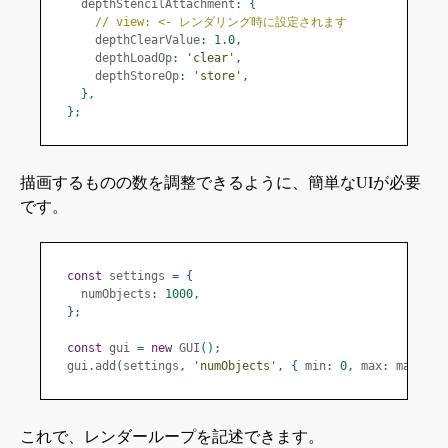
    depthStencilAttachment
:
{
// view: <- レンダリング時に設定されます
      depthClearValue
:
1.0
,
      depthLoadOp
:
'clear'
,
      depthStoreOp
:
'store'
,
},
};
描画するものの数を調整できるように、簡単なUIが必要
です。
const
 settings 
=
{
    numObjects
:
1000
,
};
const
 gui 
=
new
 GUI
();
  gui
.
add
(
settings
,
'numObjects'
,
{
 min
:
0
,
 max
:
 maxObje
これで、レンダーループを記述できます。