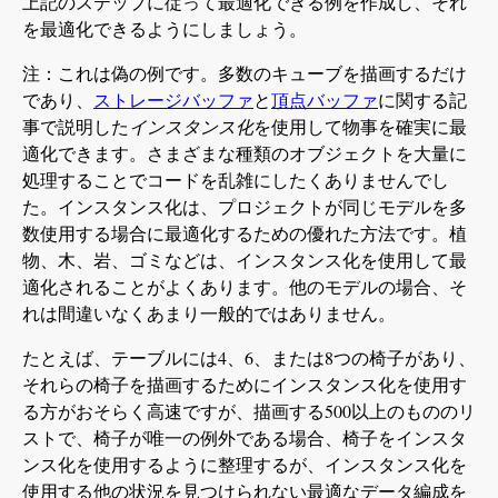
上記のステップに従って最適化できる例を作成し、それ
を最適化できるようにしましょう。
注：これは偽の例です。多数のキューブを描画するだけ
であり、
ストレージバッファ
と
頂点バッファ
に関する記
事で説明した
インスタンス化
を使用して物事を確実に最
適化できます。さまざまな種類のオブジェクトを大量に
処理することでコードを乱雑にしたくありませんでし
た。インスタンス化は、プロジェクトが同じモデルを多
数使用する場合に最適化するための優れた方法です。植
物、木、岩、ゴミなどは、インスタンス化を使用して最
適化されることがよくあります。他のモデルの場合、そ
れは間違いなくあまり一般的ではありません。
たとえば、テーブルには4、6、または8つの椅子があり、
それらの椅子を描画するためにインスタンス化を使用す
る方がおそらく高速ですが、描画する500以上のもののリ
ストで、椅子が唯一の例外である場合、椅子をインスタ
ンス化を使用するように整理するが、インスタンス化を
使用する他の状況を見つけられない最適なデータ編成を