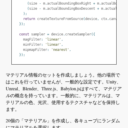
(
size 
-
 m
.
actualBoundingBoxRight 
+
 m
.
actualBoundin
(
size 
-
 m
.
actualBoundingBoxDescent 
+
 m
.
actualBound
);
return
 createTextureFromSource
(
device
,
 ctx
.
canvas
,
{
});
const
 sampler 
=
 device
.
createSampler
({
    magFilter
:
'linear'
,
    minFilter
:
'linear'
,
    mipmapFilter
:
'nearest'
,
});
マテリアル情報のセットを作成しましょう。他の場所で
はこれを行っていませんが、一般的な設定です。Unity、
Unreal、Blender、Three.js、Babylon.jsはすべて、
マテリア
ル
の概念を持っています。一般的に、マテリアルは、マ
テリアルの色、光沢、使用するテクスチャなどを保持し
ます。
20個の「マテリアル」を作成し、各キューブにランダム
にマテリアルを選択します。