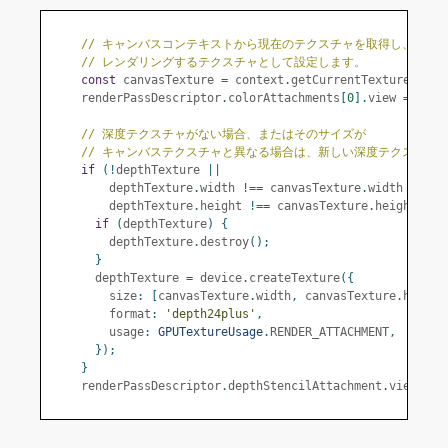
// キャンバスコンテキストから現在のテクスチャを取得し、
// レンダリングするテクスチャとして設定します。
const
 canvasTexture 
=
 context
.
getCurrentTexture
();
    renderPassDescriptor
.
colorAttachments
[
0
].
view 
=
 canv
// 深度テクスチャがない場合、またはそのサイズが
// キャンバステクスチャと異なる場合は、新しい深度テクスチャ
if
(!
depthTexture 
||
        depthTexture
.
width 
!==
 canvasTexture
.
width 
||
        depthTexture
.
height 
!==
 canvasTexture
.
height
)
{
if
(
depthTexture
)
{
        depthTexture
.
destroy
();
}
      depthTexture 
=
 device
.
createTexture
({
        size
:
[
canvasTexture
.
width
,
 canvasTexture
.
height
        format
:
'depth24plus'
,
        usage
:
GPUTextureUsage
.
RENDER_ATTACHMENT
,
});
}
    renderPassDescriptor
.
depthStencilAttachment
.
view 
=
 d