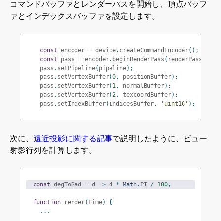
コマンドバッファとレンダーパスを開始し、頂点バッフ
ァとインデックスバッファを設定します。
const
 encoder 
=
 device
.
createCommandEncoder
();
const
 pass 
=
 encoder
.
beginRenderPass
(
renderPassDescr
    pass
.
setPipeline
(
pipeline
);
    pass
.
setVertexBuffer
(
0
,
 positionBuffer
);
    pass
.
setVertexBuffer
(
1
,
 normalBuffer
);
    pass
.
setVertexBuffer
(
2
,
 texcoordBuffer
);
    pass
.
setIndexBuffer
(
indicesBuffer
,
'uint16'
);
次に、
遠近投影に関する記事
で説明したように、ビュー
射影行列を計算します。
const
 degToRad 
=
 d 
=>
 d 
*
Math
.
PI 
/
180
;
function
 render
(
time
)
{
...