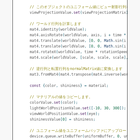
// このオブジェクトのユニフォーム値にビュー射影行列をコピ
      viewProjectionValue
.
set
(
viewProjectionMatrix
);
// ワールド行列を計算します
      mat4
.
identity
(
worldValue
);
      mat4
.
axisRotate
(
worldValue
,
 axis
,
 i 
+
 time 
*
 speed
      mat4
.
translate
(
worldValue
,
[
0
,
0
,
Math
.
sin
(
i 
*
3.7
      mat4
.
translate
(
worldValue
,
[
0
,
0
,
Math
.
sin
(
i 
*
9.7
      mat4
.
rotateX
(
worldValue
,
 time 
*
 rotationSpeed 
+
 i
,
      mat4
.
scale
(
worldValue
,
[
scale
,
 scale
,
 scale
],
 worl
// 逆行列と転置行列をnormalMatrix値に変換します
      mat3
.
fromMat4
(
mat4
.
transpose
(
mat4
.
inverse
(
worldVal
const
{
color
,
 shininess
}
=
 material
;
// マテリアルの値をコピーします。
      colorValue
.
set
(
color
);
      lightWorldPositionValue
.
set
([-
10
,
30
,
300
]);
      viewWorldPositionValue
.
set
(
eye
);
      shininessValue
[
0
]
=
 shininess
;
// ユニフォーム値をユニフォームバッファにアップロードしま
      device
.
queue
.
writeBuffer
(
uniformBuffer
,
0
,
 uniform