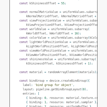
const
 kShininessOffset 
=
55
;
const
 normalMatrixValue 
=
 uniformValues
.
subarray
(
        kNormalMatrixOffset
,
 kNormalMatrixOffset 
+
12
);
const
 viewProjectionValue 
=
 uniformValues
.
subarray
(
        kViewProjectionOffset
,
 kViewProjectionOffset 
+
1
const
 worldValue 
=
 uniformValues
.
subarray
(
        kWorldOffset
,
 kWorldOffset 
+
16
);
const
 colorValue 
=
 uniformValues
.
subarray
(
kColorOffs
const
 lightWorldPositionValue 
=
 uniformValues
.
subarr
        kLightWorldPositionOffset
,
 kLightWorldPositionOf
const
 viewWorldPositionValue 
=
 uniformValues
.
subarra
        kViewWorldPositionOffset
,
 kViewWorldPositionOffs
const
 shininessValue 
=
 uniformValues
.
subarray
(
        kShininessOffset
,
 kShininessOffset 
+
1
);
const
 material 
=
 randomArrayElement
(
materials
);
const
 bindGroup 
=
 device
.
createBindGroup
({
      label
:
'bind group for object'
,
      layout
:
 pipeline
.
getBindGroupLayout
(
0
),
      entries
:
[
{
 binding
:
0
,
 resource
:
 material
.
texture
.
createV
{
 binding
:
1
,
 resource
:
 material
.
sampler 
},
{
 binding
:
2
,
 resource
:
 uniformBuffer 
},