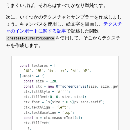
うまくいけば、それらはすべてかなり単純です。
次に、いくつかのテクスチャとサンプラーを作成しまし
ょう。キャンバスを使用し、絵文字を描画し、
テクスチ
ャのインポートに関する記事
で記述した関数
を使用して、そこからテクスチ
createTextureFromSource
ャを作成します。
const
 textures 
=
[
'😂'
,
'👾'
,
'👍'
,
'👀'
,
'🌞'
,
'🛟'
,
].
map
(
s 
=>
{
const
 size 
=
128
;
const
 ctx 
=
new
OffscreenCanvas
(
size
,
 size
).
getConte
    ctx
.
fillStyle 
=
'#fff'
;
    ctx
.
fillRect
(
0
,
0
,
 size
,
 size
);
    ctx
.
font 
=
`
$
{
size 
*
0.9
}
px sans
-
serif
`;
    ctx
.
textAlign 
=
'left'
;
    ctx
.
textBaseline 
=
'top'
;
const
 m 
=
 ctx
.
measureText
(
s
);
    ctx
.
fillText
(
      s
,