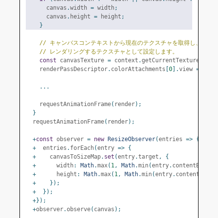
      canvas
.
width 
=
 width
;
      canvas
.
height 
=
 height
;
}
// キャンバスコンテキストから現在のテクスチャを取得し、
// レンダリングするテクスチャとして設定します。
const
 canvasTexture 
=
 context
.
getCurrentTexture
();
    renderPassDescriptor
.
colorAttachments
[
0
].
view 
=
 canv
...
    requestAnimationFrame
(
render
);
}
  requestAnimationFrame
(
render
);
+
const
 observer 
=
new
ResizeObserver
(
entries 
=>
{
+
  entries
.
forEach
(
entry 
=>
{
+
    canvasToSizeMap
.
set
(
entry
.
target
,
{
+
      width
:
Math
.
max
(
1
,
Math
.
min
(
entry
.
contentBoxSiz
+
      height
:
Math
.
max
(
1
,
Math
.
min
(
entry
.
contentBoxSi
+
});
+
});
+});
+
observer
.
observe
(
canvas
);