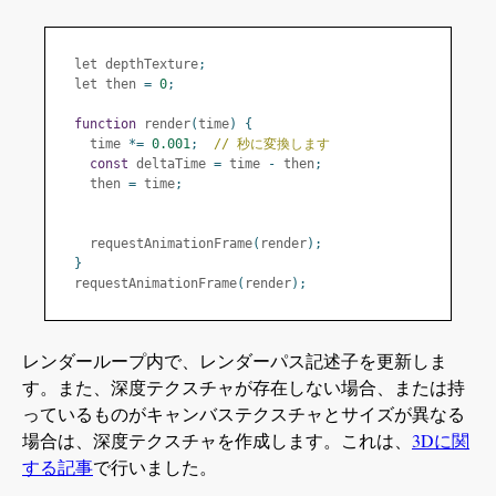
  let depthTexture
;
  let then 
=
0
;
function
 render
(
time
)
{
    time 
*=
0.001
;
// 秒に変換します
const
 deltaTime 
=
 time 
-
 then
;
    then 
=
 time
;
    requestAnimationFrame
(
render
);
}
  requestAnimationFrame
(
render
);
レンダーループ内で、レンダーパス記述子を更新しま
す。また、深度テクスチャが存在しない場合、または持
っているものがキャンバステクスチャとサイズが異なる
場合は、深度テクスチャを作成します。これは、
3Dに関
する記事
で行いました。