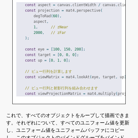
const
 aspect 
=
 canvas
.
clientWidth 
/
 canvas
.
clientHei
const
 projection 
=
 mat4
.
perspective
(
        degToRad
(
60
),
        aspect
,
1
,
// zNear
2000
,
// zFar
);
const
 eye 
=
[
100
,
150
,
200
];
const
 target 
=
[
0
,
0
,
0
];
const
 up 
=
[
0
,
1
,
0
];
// ビュー行列を計算します
const
 viewMatrix 
=
 mat4
.
lookAt
(
eye
,
 target
,
 up
);
// ビュー行列と射影行列を組み合わせます
const
 viewProjectionMatrix 
=
 mat4
.
multiply
(
projectio
これで、すべてのオブジェクトをループして描画できま
す。それぞれについて、すべてのユニフォーム値を更新
し、ユニフォーム値をユニフォームバッファにコピー
し、このオブジェクトのバインドグループをバインド