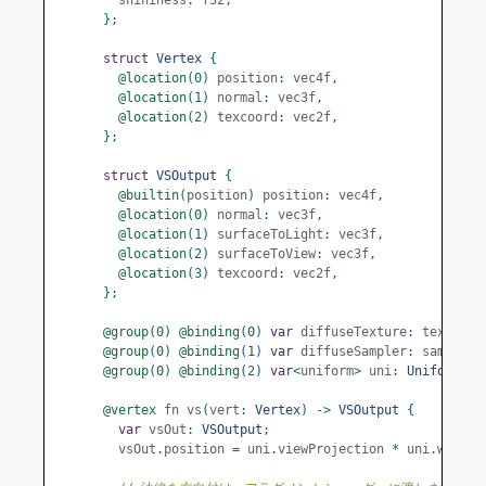
        shininess
:
 f32
,
};
struct
Vertex
{
@location
(
0
)
 position
:
 vec4f
,
@location
(
1
)
 normal
:
 vec3f
,
@location
(
2
)
 texcoord
:
 vec2f
,
};
struct
VSOutput
{
@builtin
(
position
)
 position
:
 vec4f
,
@location
(
0
)
 normal
:
 vec3f
,
@location
(
1
)
 surfaceToLight
:
 vec3f
,
@location
(
2
)
 surfaceToView
:
 vec3f
,
@location
(
3
)
 texcoord
:
 vec2f
,
};
@group
(
0
)
@binding
(
0
)
var
 diffuseTexture
:
 texture_
@group
(
0
)
@binding
(
1
)
var
 diffuseSampler
:
 sampler
;
@group
(
0
)
@binding
(
2
)
var
<
uniform
>
 uni
:
Uniforms
;
@vertex
 fn vs
(
vert
:
Vertex
)
->
VSOutput
{
var
 vsOut
:
VSOutput
;
        vsOut
.
position 
=
 uni
.
viewProjection 
*
 uni
.
world 