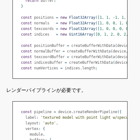
return
 buffer
;
}
const
 positions 
=
new
Float32Array
([
1
,
1
,
-
1
,
1
,
1
,
1
,
const
 normals   
=
new
Float32Array
([
1
,
0
,
0
,
1
,
0
,
0
,
const
 texcoords 
=
new
Float32Array
([
1
,
0
,
0
,
0
,
0
,
1
,
const
 indices   
=
new
Uint16Array
([
0
,
1
,
2
,
0
,
2
,
3
,
4
const
 positionBuffer 
=
 createBufferWithData
(
device
,
 po
const
 normalBuffer 
=
 createBufferWithData
(
device
,
 norm
const
 texcoordBuffer 
=
 createBufferWithData
(
device
,
 te
const
 indicesBuffer 
=
 createBufferWithData
(
device
,
 ind
const
 numVertices 
=
 indices
.
length
;
レンダーパイプラインが必要です。
const
 pipeline 
=
 device
.
createRenderPipeline
({
    label
:
'textured model with point light w/specular h
    layout
:
'auto'
,
    vertex
:
{
      module
,