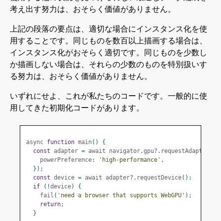
考え出す努力は、おそらく価値がありません。
上記の段落の要点は、適切な場合にインスタンス化を使
用することです。同じものを数百以上描画する場合は、
インスタンス化がおそらく適切です。同じものを少数し
か描画しない場合は、それらの少数のものを特別扱いす
る努力は、おそらく価値がありません。
いずれにせよ、これが私たちのコードです。一般的に使
用してきた初期化コードがあります。
async 
function
 main
()
{
const
 adapter 
=
 await navigator
.
gpu
?.
requestAdapter
({
    powerPreference
:
'high-performance'
,
});
const
 device 
=
 await adapter
?.
requestDevice
();
if
(!
device
)
{
    fail
(
'need a browser that supports WebGPU'
);
return
;
}