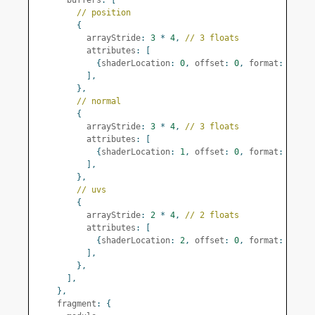
      buffers
:
[
// position
{
          arrayStride
:
3
*
4
,
// 3 floats
          attributes
:
[
{
shaderLocation
:
0
,
 offset
:
0
,
 format
:
'floa
],
},
// normal
{
          arrayStride
:
3
*
4
,
// 3 floats
          attributes
:
[
{
shaderLocation
:
1
,
 offset
:
0
,
 format
:
'floa
],
},
// uvs
{
          arrayStride
:
2
*
4
,
// 2 floats
          attributes
:
[
{
shaderLocation
:
2
,
 offset
:
0
,
 format
:
'floa
],
},
],
},
    fragment
:
{