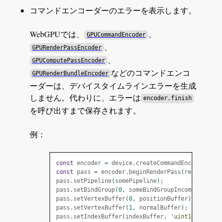
コマンドエンコーダーのエラーを表示します。
WebGPUでは、
、
GPUCommandEncoder
、
GPURenderPassEncoder
、
GPUComputePassEncoder
などのコマンドエンコ
GPURenderBundleEncoder
ーダーは、デバイスタイムラインエラーを生成
しません。代わりに、エラーは
encoder.finish
を呼び出すまで保存されます。
例：
const
 encoder 
=
 device
.
createCommandEncoder
();
const
 pass 
=
 encoder
.
beginRenderPass
(
renderPass
pass
.
setPipeline
(
somePipeline
);
pass
.
setBindGroup
(
0
,
 someBindGroupIncompatibleW
pass
.
setVertexBuffer
(
0
,
 positionBuffer
);
pass
.
setVertexBuffer
(
1
,
 normalBuffer
);
pass
.
setIndexBuffer
(
indexBuffer
,
'uint16'
);