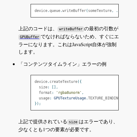
device
.
queue
.
writeBuffer
(
someTexture
,
...);
上記のコードは、
の最初の引数が
writeBuffer
でなければならないため、すぐにエ
GPUBuffer
ラーになります。これはJavaScript自体が強制
します。
「コンテンツタイムライン」エラーの例
device
.
createTexture
({
  size
:
[],
  format
:
'rgba8unorm'
,
  usage
:
GPUTextureUsage
.
TEXTURE_BINDING
,
});
上記で提供されている
はエラーであり、
size
少なくとも1つの要素が必要です。