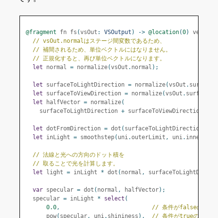
@fragment
 fn fs
(
vsOut
:
VSOutput
)
->
@location
(
0
)
 vec4f 
{
// vsOut.normalはステージ間変数であるため、
// 補間されるため、単位ベクトルにはなりません。
// 正規化すると、再び単位ベクトルになります。
let
 normal 
=
 normalize
(
vsOut
.
normal
);
let
 surfaceToLightDirection 
=
 normalize
(
vsOut
.
surfaceT
let
 surfaceToViewDirection 
=
 normalize
(
vsOut
.
surfaceTo
let
 halfVector 
=
 normalize
(
    surfaceToLightDirection 
+
 surfaceToViewDirection
);
let
 dotFromDirection 
=
 dot
(
surfaceToLightDirection
,
-
u
let
 inLight 
=
 smoothstep
(
uni
.
outerLimit
,
 uni
.
innerLimi
// 法線と光への方向のドット積を
// 取ることで光を計算します。
let
 light 
=
 inLight 
*
 dot
(
normal
,
 surfaceToLightDirect
var
 specular 
=
 dot
(
normal
,
 halfVector
);
  specular 
=
 inLight 
*
select
(
0.0
,
// 条件がfalseの場合
      pow
(
specular
,
 uni
.
shininess
),
// 条件がtrueの場合の