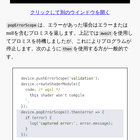
クリックして別のウインドウを開く
は、エラーがあった場合はエラーまたは
popErrorScope
nullを含むプロミスを返します。上記では
を使用し
await
てプロミスを待機しましたが、これによりプログラムが
停止します。次のように
を使用する方が一般的で
then
す。
  device
.
pushErrorScope
(
'validation'
);
  device
.
createShaderModule
({
    code
:
/* wgsl */
`
this
 shader won
'
t compile
`,
});
  device
.
popErrorScope
().
then
(
error 
=>
{
if
(
error
)
{
      log
(
'captured error:'
,
 error
.
message
);
}
});