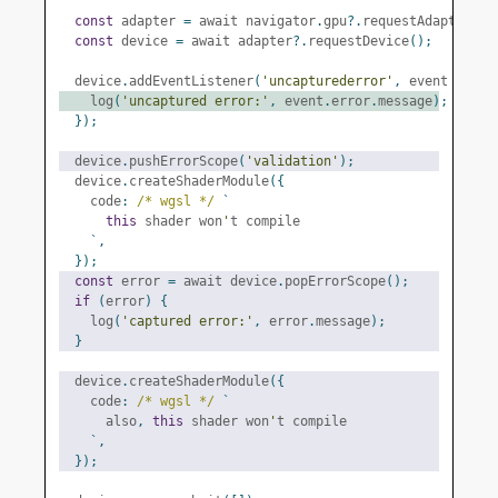
const
 adapter 
=
 await navigator
.
gpu
?.
requestAdapter
();
const
 device 
=
 await adapter
?.
requestDevice
();
  device
.
addEventListener
(
'uncapturederror'
,
 event 
=>
{
    log
(
'uncaptured error:'
,
 event
.
error
.
message
);
});
  device
.
pushErrorScope
(
'validation'
);
  device
.
createShaderModule
({
    code
:
/* wgsl */
`
this
 shader won
'
t compile
`,
});
const
 error 
=
 await device
.
popErrorScope
();
if
(
error
)
{
    log
(
'captured error:'
,
 error
.
message
);
}
  device
.
createShaderModule
({
    code
:
/* wgsl */
`
      also
,
this
 shader won
'
t compile
`,
});