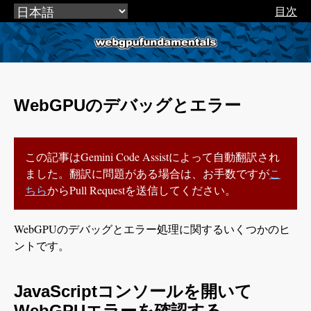
目次
webgpufundamentals.org
WebGPUのデバッグとエラー
この記事はGemini Code Assistによって自動翻訳され
ました。翻訳に問題がある場合は、お手数ですが
こ
ちら
からPull Requestを送信してください。
WebGPUのデバッグとエラー処理に関するいくつかのヒ
ントです。
JavaScriptコンソールを開いて
WebGPUエラーを確認する