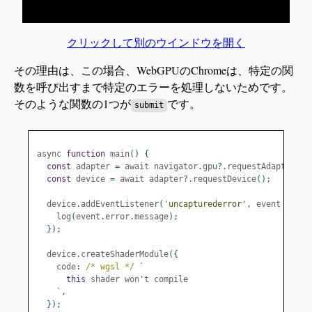
クリックして別のウインドウを開く
その理由は、この場合、WebGPUのChromeは、特定の関
数を呼び出すまで特定のエラーを処理しないためです。
そのような関数の1つが
です。
submit
async 
function
 main
()
{
const
 adapter 
=
 await navigator
.
gpu
?.
requestAdapter
();
const
 device 
=
 await adapter
?.
requestDevice
();
  device
.
addEventListener
(
'uncapturederror'
,
 event 
=>
{
    log
(
event
.
error
.
message
);
});
  device
.
createShaderModule
({
    code
:
/* wgsl */
`
this
 shader won
'
t compile
`,
});