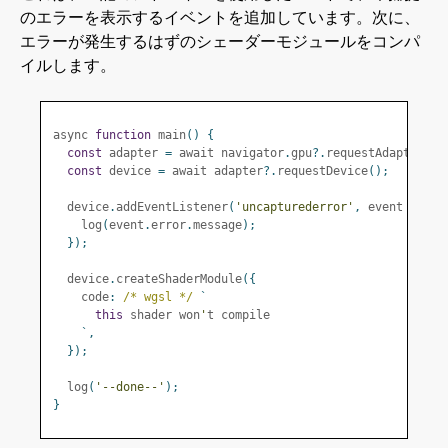
のエラーを表示するイベントを追加しています。次に、
エラーが発生するはずのシェーダーモジュールをコンパ
イルします。
async 
function
 main
()
{
const
 adapter 
=
 await navigator
.
gpu
?.
requestAdapter
();
const
 device 
=
 await adapter
?.
requestDevice
();
  device
.
addEventListener
(
'uncapturederror'
,
 event 
=>
{
    log
(
event
.
error
.
message
);
});
  device
.
createShaderModule
({
    code
:
/* wgsl */
`
this
 shader won
'
t compile
`,
});
  log
(
'--done--'
);
}