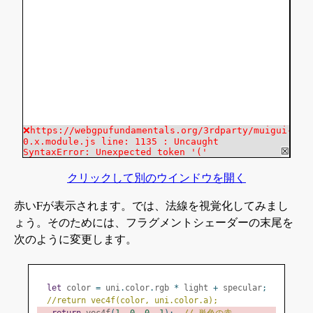
クリックして別のウインドウを開く
赤いFが表示されます。では、法線を視覚化してみまし
ょう。そのためには、フラグメントシェーダーの末尾を
次のように変更します。
let
 color 
=
 uni
.
color
.
rgb 
*
 light 
+
 specular
;
//return vec4f(color, uni.color.a);
return
 vec4f
(
1
,
0
,
0
,
1
);
// 単色の赤