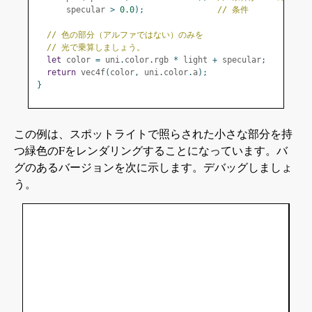
      specular 
>
0.0
);
// 条件
// 色の部分（アルファではない）のみを
// 光で乗算しましょう。
let
 color 
=
 uni
.
color
.
rgb 
*
 light 
+
 specular
;
return
 vec4f
(
color
,
 uni
.
color
.
a
);
}
この例は、スポットライトで照らされた小さな部分を持
つ緑色のFをレンダリングすることになっています。バ
グのあるバージョンを次に示します。デバッグしましょ
う。