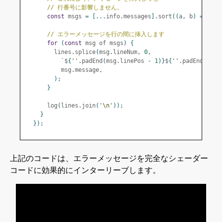
// 行番号に影響しません。
const
 msgs 
=
[...
info
.
messages
].
sort
((
a
,
 b
)
=>
 b
.
l
// エラーメッセージを行の間に挿入します
for
(
const
 msg of msgs
)
{
        lines
.
splice
(
msg
.
lineNum
,
0
,
`
$
{
''
.
padEnd
(
msg
.
linePos 
-
1
)}
$
{
''
.
padEnd
(
msg
.
          msg
.
message
,
);
}
      log
(
lines
.
join
(
'\n'
));
}
});
上記のコードは、エラーメッセージを完全なシェーダー
コードに効果的にインターリーブします。