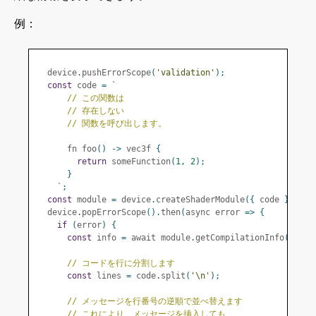
例：
  device
.
pushErrorScope
(
'validation'
);
const
 code 
=
`
// この関数は
// 存在しない
// 関数を呼び出します。
      fn foo
()
->
 vec3f 
{
return
 someFunction
(
1
,
2
);
}
`;
const
 module 
=
 device
.
createShaderModule
({
 code 
});
  device
.
popErrorScope
().
then
(
async error 
=>
{
if
(
error
)
{
const
 info 
=
 await module
.
getCompilationInfo
();
// コードを行に分割します
const
 lines 
=
 code
.
split
(
'\n'
);
// メッセージを行番号の逆順で並べ替えます
// これにより、メッセージを挿入しても