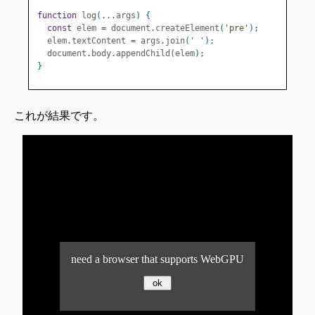
function
 log
(...
args
)
{
const
 elem 
=
 document
.
createElement
(
'pre'
);
  elem
.
textContent 
=
 args
.
join
(
' '
);
  document
.
body
.
appendChild
(
elem
);
}
これが結果です。