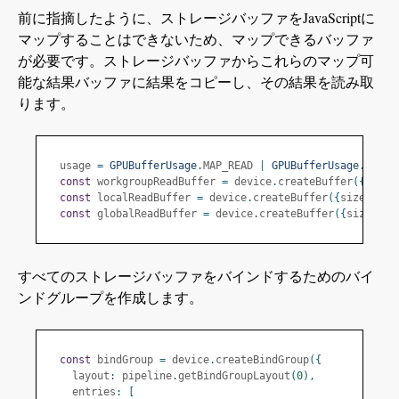
前に指摘したように、ストレージバッファをJavaScriptに
マップすることはできないため、マップできるバッファ
が必要です。ストレージバッファからこれらのマップ可
能な結果バッファに結果をコピーし、その結果を読み取
ります。
  usage 
=
GPUBufferUsage
.
MAP_READ 
|
GPUBufferUsage
.
COPY_
const
 workgroupReadBuffer 
=
 device
.
createBuffer
({
size
,
const
 localReadBuffer 
=
 device
.
createBuffer
({
size
,
 usa
const
 globalReadBuffer 
=
 device
.
createBuffer
({
size
,
 us
すべてのストレージバッファをバインドするためのバイ
ンドグループを作成します。
const
 bindGroup 
=
 device
.
createBindGroup
({
    layout
:
 pipeline
.
getBindGroupLayout
(
0
),
    entries
:
[