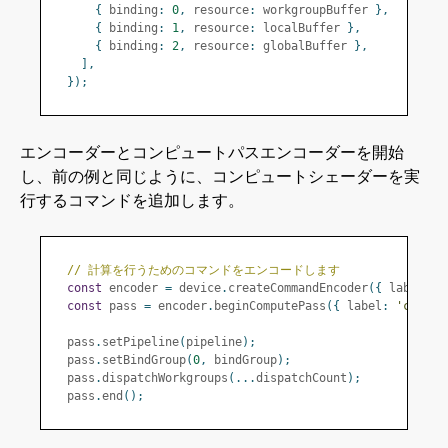
{
 binding
:
0
,
 resource
:
 workgroupBuffer 
},
{
 binding
:
1
,
 resource
:
 localBuffer 
},
{
 binding
:
2
,
 resource
:
 globalBuffer 
},
],
});
エンコーダーとコンピュートパスエンコーダーを開始
し、前の例と同じように、コンピュートシェーダーを実
行するコマンドを追加します。
// 計算を行うためのコマンドをエンコードします
const
 encoder 
=
 device
.
createCommandEncoder
({
 label
:
'
const
 pass 
=
 encoder
.
beginComputePass
({
 label
:
'comput
  pass
.
setPipeline
(
pipeline
);
  pass
.
setBindGroup
(
0
,
 bindGroup
);
  pass
.
dispatchWorkgroups
(...
dispatchCount
);
  pass
.
end
();