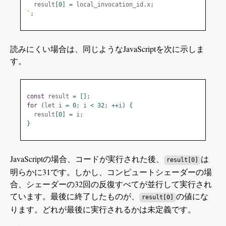
  result
[
0
]
=
 local_invocation_id
.
x
;
`;
読みにくい場合は、同じようなJavaScriptを次に示しま
す。
const
 result 
=
[];
for
(
let i 
=
0
;
 i 
<
32
;
++
i
)
{
  result
[
0
]
=
 i
;
}
JavaScriptの場合、コードが実行された後、
は
result[0]
明らかに31です。しかし、コンピュートシェーダーの場
合、シェーダーの32回の反復すべてが並行して実行され
ています。最後に終了したものが、
の値にな
result[0]
ります。どれが最後に実行されるかは未定義です。