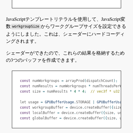
JavaScriptテンプレートリテラルを使用して、JavaScript変
数
からワークグループサイズを設定できる
workgroupSize
ようにしました。これは、シェーダーにハードコーディ
ングされます。
シェーダーができたので、これらの結果を格納するため
の3つのバッファを作成できます。
const
 numWorkgroups 
=
 arrayProd
(
dispatchCount
);
const
 numResults 
=
 numWorkgroups 
*
 numThreadsPerWorkgr
const
 size 
=
 numResults 
*
4
*
4
;
// vec3f * u32
  let usage 
=
GPUBufferUsage
.
STORAGE 
|
GPUBufferUsage
.
CO
const
 workgroupBuffer 
=
 device
.
createBuffer
({
size
,
 usa
const
 localBuffer 
=
 device
.
createBuffer
({
size
,
 usage
})
const
 globalBuffer 
=
 device
.
createBuffer
({
size
,
 usage
}