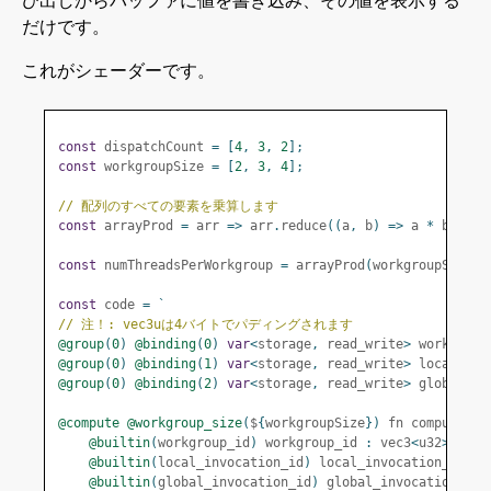
だけです。
これがシェーダーです。
const
 dispatchCount 
=
[
4
,
3
,
2
];
const
 workgroupSize 
=
[
2
,
3
,
4
];
// 配列のすべての要素を乗算します
const
 arrayProd 
=
 arr 
=>
 arr
.
reduce
((
a
,
 b
)
=>
 a 
*
 b
);
const
 numThreadsPerWorkgroup 
=
 arrayProd
(
workgroupSize
);
const
 code 
=
`
// 注！: vec3uは4バイトでパディングされます
@group
(
0
)
@binding
(
0
)
var
<
storage
,
 read_write
>
 workgroup
@group
(
0
)
@binding
(
1
)
var
<
storage
,
 read_write
>
 localResu
@group
(
0
)
@binding
(
2
)
var
<
storage
,
 read_write
>
 globalRes
@compute
@workgroup_size
(
$
{
workgroupSize
})
 fn computeSom
@builtin
(
workgroup_id
)
 workgroup_id 
:
 vec3
<
u32
>,
@builtin
(
local_invocation_id
)
 local_invocation_id 
:
 
@builtin
(
global_invocation_id
)
 global_invocation_id 