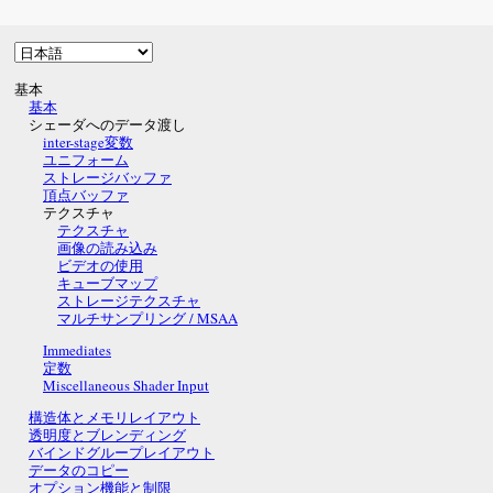
基本
基本
シェーダへのデータ渡し
inter-stage変数
ユニフォーム
ストレージバッファ
頂点バッファ
テクスチャ
テクスチャ
画像の読み込み
ビデオの使用
キューブマップ
ストレージテクスチャ
マルチサンプリング / MSAA
Immediates
定数
Miscellaneous Shader Input
構造体とメモリレイアウト
透明度とブレンディング
バインドグループレイアウト
データのコピー
オプション機能と制限