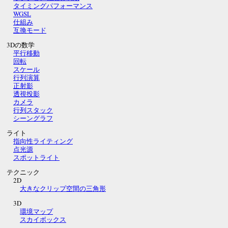
タイミングパフォーマンス
WGSL
仕組み
互換モード
3Dの数学
平行移動
回転
スケール
行列演算
正射影
透視投影
カメラ
行列スタック
シーングラフ
ライト
指向性ライティング
点光源
スポットライト
テクニック
2D
大きなクリップ空間の三角形
3D
環境マップ
スカイボックス