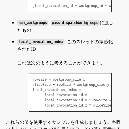
global_invocation_id 
=
 workgroup_id 
*
 workgroup
:
に渡し
num_workgroups
pass.dispatchWorkgroups
たもの
: このスレッドの線形化
local_invocation_index
されたID
これは次のように考えることができます。
rowSize 
=
 workgroup_size
.
x
sliceSize 
=
 rowSize 
*
 workgroup_size
.
y
local_invocation_index 
=
      local_invocation_id
.
x 
+
      local_invocation_id
.
y 
*
 rowSize 
+
      local_invocation_id
.
z 
*
 sliceSize
これらの値を使用するサンプルを作成しましょう。各呼
び出しからバッファに値を書き込み、その値を表示する