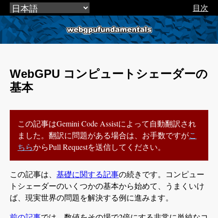
目次
webgpufundamentals.org
WebGPU コンピュートシェーダーの
基本
この記事はGemini Code Assistによって自動翻訳され
ました。翻訳に問題がある場合は、お手数ですが
こ
ちら
からPull Requestを送信してください。
この記事は、
基礎に関する記事
の続きです。コンピュー
トシェーダーのいくつかの基本から始めて、うまくいけ
ば、現実世界の問題を解決する例に進みます。
前の記事
では、数値をその場で2倍にする非常に単純なコ