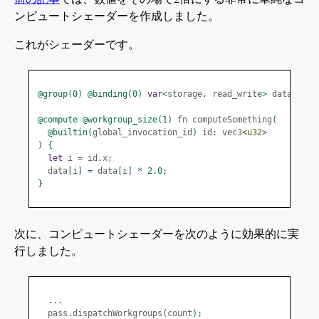
ンピュートシェーダーを作成しました。
これがシェーダーです。
@group
(
0
)
@binding
(
0
)
var
<
storage
,
 read_write
>
 data
:
 arr
@compute
@workgroup_size
(
1
)
 fn computeSomething
(
@builtin
(
global_invocation_id
)
 id
:
 vec3
<u32>
)
{
let
 i 
=
 id
.
x
;
  data
[
i
]
=
 data
[
i
]
*
2.0
;
}
次に、コンピュートシェーダーを次のように効果的に実
行しました。
...
  pass
.
dispatchWorkgroups
(
count
);