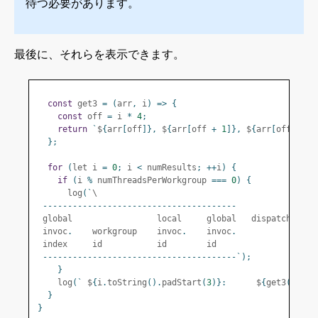
待つ必要があります。
最後に、それらを表示できます。
const
 get3 
=
(
arr
,
 i
)
=>
{
const
 off 
=
 i 
*
4
;
return
`
$
{
arr
[
off
]},
 $
{
arr
[
off 
+
1
]},
 $
{
arr
[
off 
+
2
]
};
for
(
let i 
=
0
;
 i 
<
 numResults
;
++
i
)
{
if
(
i 
%
 numThreadsPerWorkgroup 
===
0
)
{
      log
(`
\
---------------------------------------
 global                 local     global   dispatch
:
 $
{
i
 invoc
.
    workgroup    invoc
.
    invoc
.
 index     id           id        id
---------------------------------------`);
}
    log
(`
 $
{
i
.
toString
().
padStart
(
3
)}:
      $
{
get3
(
workg
}
}