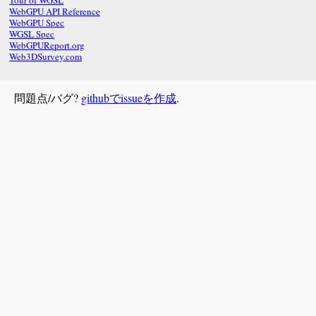
Tour of WGSL
WebGPU API Reference
WebGPU Spec
WGSL Spec
WebGPUReport.org
Web3DSurvey.com
問題点/バグ?
githubでissueを作成
.