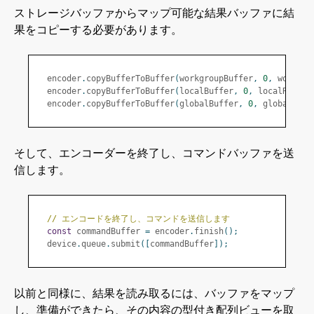
ストレージバッファからマップ可能な結果バッファに結
果をコピーする必要があります。
  encoder
.
copyBufferToBuffer
(
workgroupBuffer
,
0
,
 workgro
  encoder
.
copyBufferToBuffer
(
localBuffer
,
0
,
 localReadBu
  encoder
.
copyBufferToBuffer
(
globalBuffer
,
0
,
 globalRead
そして、エンコーダーを終了し、コマンドバッファを送
信します。
// エンコードを終了し、コマンドを送信します
const
 commandBuffer 
=
 encoder
.
finish
();
  device
.
queue
.
submit
([
commandBuffer
]);
以前と同様に、結果を読み取るには、バッファをマップ
し、準備ができたら、その内容の型付き配列ビューを取