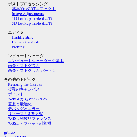
ポストプロセッシング
基本的なCRTエフェクト
Image Adjustments
1D Lookup Table (LUT)
3D Lookup Table (LUT)
エディタ
Highlighting
Camera Controls
Picking
コンピュートシェーダ
コンピュートシェーダーの基本
画像ヒストグラム
画像ヒストグラム パート2
その他のトピック
Resizing the Canvas
複数のキャンバス
ポイント
WebGLからWebGPUへ
速度と最適化
デバッグとエラー
リソース / 参考文献
WGSL 関数リファレンス
WGSL オフセット計算機
github