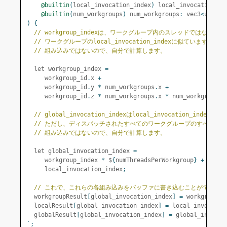
@builtin
(
local_invocation_index
)
 local_invocation_in
@builtin
(
num_workgroups
)
 num_workgroups
:
 vec3
<
u32
>
)
{
// workgroup_indexは、ワークグループ内のスレッドではなく、
// ワークグループのlocal_invocation_indexに似ています。
// 組み込みではないので、自分で計算します。
  let workgroup_index 
=
     workgroup_id
.
x 
+
     workgroup_id
.
y 
*
 num_workgroups
.
x 
+
     workgroup_id
.
z 
*
 num_workgroups
.
x 
*
 num_workgroups
.
// global_invocation_indexはlocal_invocation_index
// ただし、ディスパッチされたすべてのワークグループのすべての
// 組み込みではないので、自分で計算します。
  let global_invocation_index 
=
     workgroup_index 
*
 $
{
numThreadsPerWorkgroup
}
+
     local_invocation_index
;
// これで、これらの各組み込みをバッファに書き込むことができま
  workgroupResult
[
global_invocation_index
]
=
 workgroup_i
  localResult
[
global_invocation_index
]
=
 local_invocatio
  globalResult
[
global_invocation_index
]
=
 global_invocat
`;