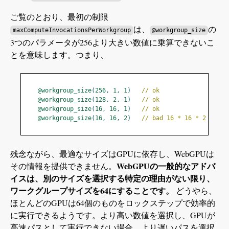
ご覧のとおり、最初の制限
は、
の
maxComputeInvocationsPerWorkgroup
@workgroup_size
3つのパラメータが256より大きい数値に乗算できないこ
とを意味します。つまり、
@workgroup_size
(
256
,
1
,
1
)
// ok
@workgroup_size
(
128
,
2
,
1
)
// ok
@workgroup_size
(
16
,
16
,
1
)
// ok
@workgroup_size
(
16
,
16
,
2
)
// bad 16 * 16 * 2 = 512
残念ながら、最適なサイズはGPUに依存し、WebGPUは
WebGPUの一般的なアドバ
その情報を提供できません。
イスは、別のサイズを選択する特定の理由がない限り、
ワークグループサイズを64にすることです。
どうやら、
ほとんどのGPUは64個のものをロックステップで効率的
に実行できるようです。より高い数値を選択し、GPUが
高速パスとして実行できない場合、より遅いパスを選択