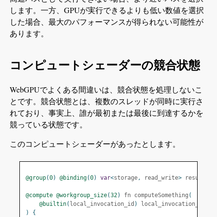
します。一方、GPUが実行できるよりも低い数値を選択
した場合、最大のパフォーマンスが得られない可能性が
あります。
コンピュートシェーダーの競合状態
WebGPUでよくある間違いは、競合状態を処理しないこ
とです。競合状態とは、複数のスレッドが同時に実行さ
れており、事実上、誰が最初または最後に到達するかを
競っている状態です。
このコンピュートシェーダーがあったとします。
@group
(
0
)
@binding
(
0
)
var
<
storage
,
 read_write
>
 result
:
 a
@compute
@workgroup_size
(
32
)
 fn computeSomething
(
@builtin
(
local_invocation_id
)
 local_invocation_id 
:
 
)
{