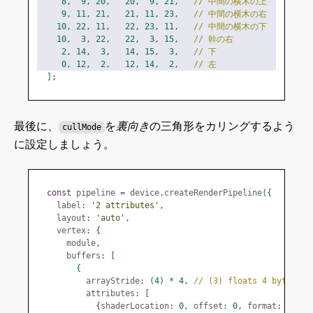
8
,
9
,
20
,
20
,
9
,
21
,
// 中間の横木の上
9
,
11
,
21
,
21
,
11
,
23
,
// 中間の横木の右
10
,
22
,
11
,
22
,
23
,
11
,
// 中間の横木の下
10
,
3
,
22
,
22
,
3
,
15
,
// 幹の右
2
,
14
,
3
,
14
,
15
,
3
,
// 下
0
,
12
,
2
,
12
,
14
,
2
,
// 左
];
最後に、
を
裏向き
の三角形をカリングするよう
cullMode
に設定しましょう。
const
 pipeline 
=
 device
.
createRenderPipeline
({
    label
:
'2 attributes'
,
    layout
:
'auto'
,
    vertex
:
{
      module
,
      buffers
:
[
{
          arrayStride
:
(
4
)
*
4
,
// (3) floats 4 bytes ea
          attributes
:
[
{
shaderLocation
:
0
,
 offset
:
0
,
 format
:
'floa