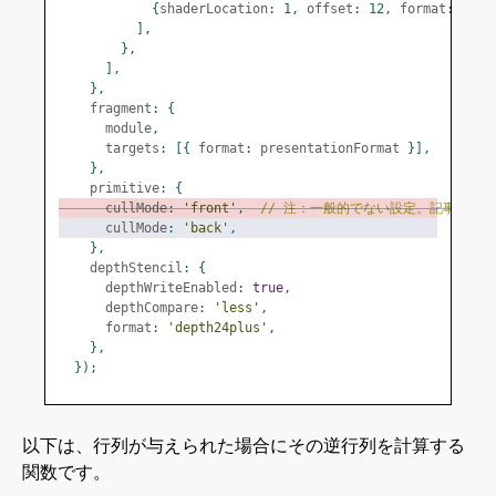
{
shaderLocation
:
1
,
 offset
:
12
,
 format
:
'uno
],
},
],
},
    fragment
:
{
      module
,
      targets
:
[{
 format
:
 presentationFormat 
}],
},
    primitive
:
{
      cullMode
:
'front'
,
// 注：一般的でない設定。記事を参照
      cullMode
:
'back'
,
},
    depthStencil
:
{
      depthWriteEnabled
:
true
,
      depthCompare
:
'less'
,
      format
:
'depth24plus'
,
},
});
以下は、行列が与えられた場合にその逆行列を計算する
関数です。