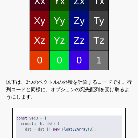
Xx
Yx
Zx
Tx
Xy
Yy
Zy
Ty
Xz
Yz
Zz
Tz
0
0
0
1
以下は、2つのベクトルの外積を計算するコードです。行
列コードと同様に、オプションの宛先配列を受け取るよ
うにします。
const
 vec3 
=
{
  cross
(
a
,
 b
,
 dst
)
{
    dst 
=
 dst 
||
new
Float32Array
(
3
);