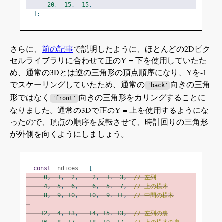
20
,
-
15
,
-
15
,
];
さらに、
前の記事
で説明したように、ほとんどの2Dピク
セルライブラリに合わせて正のY = 下を使用していたた
め、通常の3Dとは逆の三角形の頂点順序になり、Yを-1
でスケーリングしていたため、通常の
向きの三角
'back'
形ではなく
向きの三角形をカリングすることに
'front'
なりました。通常の3Dで正のY = 上を使用するようにな
ったので、頂点の順序を反転させて、時計回りの三角形
が外側を向くようにしましょう。
const
 indices 
=
[
0
,
1
,
2
,
2
,
1
,
3
,
// 左列
4
,
5
,
6
,
6
,
5
,
7
,
// 上の横木
8
,
9
,
10
,
10
,
9
,
11
,
// 中間の横木
12
,
14
,
13
,
14
,
15
,
13
,
// 左列の裏