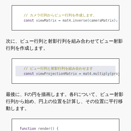
// カメラ行列からビュー行列を作成します。
const
 viewMatrix 
=
 mat4
.
inverse
(
cameraMatrix
);
次に、ビュー行列と射影行列を組み合わせてビュー射影
行列を作成します。
// ビュー行列と射影行列を組み合わせます
const
 viewProjectionMatrix 
=
 mat4
.
multiply
(
projectio
最後に、Fの円を描画します。各Fについて、ビュー射影
行列から始め、円上の位置を計算し、その位置に平行移
動します。
function
 render
()
{