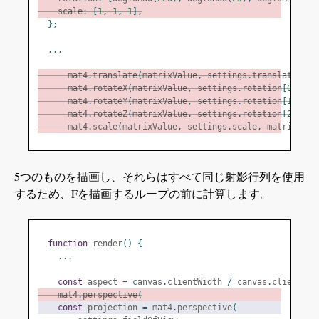
    scale
:
[
1
,
1
,
1
],
};
...
      mat4
.
translate
(
matrixValue
,
 settings
.
translation
,
 
      mat4
.
rotateX
(
matrixValue
,
 settings
.
rotation
[
0
],
 ma
      mat4
.
rotateY
(
matrixValue
,
 settings
.
rotation
[
1
],
 ma
      mat4
.
rotateZ
(
matrixValue
,
 settings
.
rotation
[
2
],
 ma
      mat4
.
scale
(
matrixValue
,
 settings
.
scale
,
 matrixValu
5つのものを描画し、それらはすべて同じ射影行列を使用
するため、Fを描画するループの前に計算します。
function
 render
()
{
...
const
 aspect 
=
 canvas
.
clientWidth 
/
 canvas
.
clientHei
    mat4
.
perspective
(
const
 projection 
=
 mat4
.
perspective
(