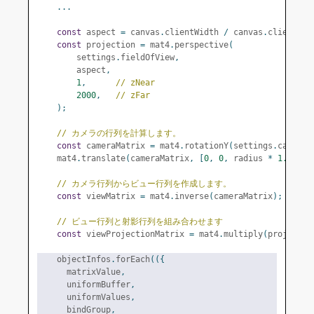
...
const
 aspect 
=
 canvas
.
clientWidth 
/
 canvas
.
clientHei
const
 projection 
=
 mat4
.
perspective
(
        settings
.
fieldOfView
,
        aspect
,
1
,
// zNear
2000
,
// zFar
);
// カメラの行列を計算します。
const
 cameraMatrix 
=
 mat4
.
rotationY
(
settings
.
cameraA
    mat4
.
translate
(
cameraMatrix
,
[
0
,
0
,
 radius 
*
1.5
],
 c
// カメラ行列からビュー行列を作成します。
const
 viewMatrix 
=
 mat4
.
inverse
(
cameraMatrix
);
// ビュー行列と射影行列を組み合わせます
const
 viewProjectionMatrix 
=
 mat4
.
multiply
(
projectio
    objectInfos
.
forEach
(({
      matrixValue
,
      uniformBuffer
,
      uniformValues
,
      bindGroup
,