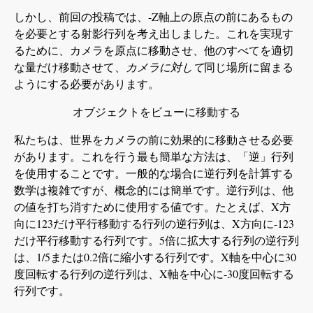
-z
しかし、前回の投稿では、-Z軸上の原点の前にあるもの
を必要とする射影行列を考え出しました。これを実現す
るために、カメラを原点に移動させ、他のすべてを適切
な量だけ移動させて、
カメラに対して
同じ場所に留まる
+z
ようにする必要があります。
オブジェクトをビューに移動する
私たちは、世界をカメラの前に効果的に移動させる必要
があります。これを行う最も簡単な方法は、「逆」行列
を使用することです。一般的な場合に逆行列を計算する
数学は複雑ですが、概念的には簡単です。逆行列は、他
-x
+x
+z
の値を打ち消すために使用する値です。たとえば、X方
向に123だけ平行移動する行列の逆行列は、X方向に-123
だけ平行移動する行列です。5倍に拡大する行列の逆行列
は、1/5または0.2倍に縮小する行列です。X軸を中心に30
度回転する行列の逆行列は、X軸を中心に-30度回転する
行列です。