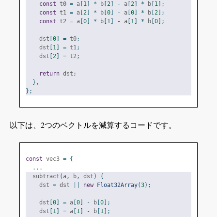
const
 t0 
=
 a
[
1
]
*
 b
[
2
]
-
 a
[
2
]
*
 b
[
1
];
const
 t1 
=
 a
[
2
]
*
 b
[
0
]
-
 a
[
0
]
*
 b
[
2
];
const
 t2 
=
 a
[
0
]
*
 b
[
1
]
-
 a
[
1
]
*
 b
[
0
];
    dst
[
0
]
=
 t0
;
    dst
[
1
]
=
 t1
;
    dst
[
2
]
=
 t2
;
return
 dst
;
},
};
以下は、2つのベクトルを減算するコードです。
const
 vec3 
=
{
...
  subtract
(
a
,
 b
,
 dst
)
{
    dst 
=
 dst 
||
new
Float32Array
(
3
);
    dst
[
0
]
=
 a
[
0
]
-
 b
[
0
];
    dst
[
1
]
=
 a
[
1
]
-
 b
[
1
];