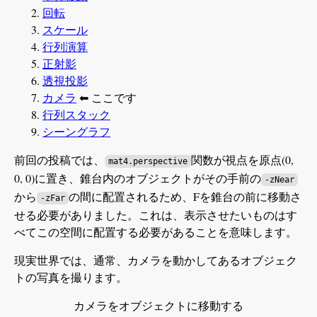
回転
スケール
行列演算
正射影
透視投影
カメラ
⬅ ここです
行列スタック
シーングラフ
前回の投稿では、
関数が視点を原点(0,
mat4.perspective
0, 0)に置き、錐台内のオブジェクトがその手前の
-zNear
から
の間に配置されるため、Fを錐台の前に移動さ
-z
-zFar
せる必要がありました。これは、表示させたいものはす
べてこの空間に配置する必要があることを意味します。
現実世界では、通常、カメラを動かしてあるオブジェク
トの写真を撮ります。
-x
+x
カメラをオブジェクトに移動する