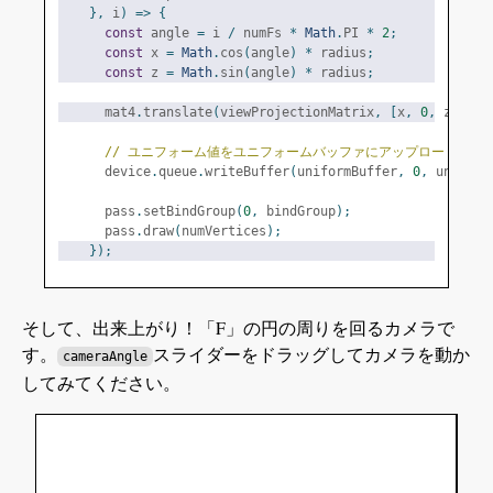
},
 i
)
=>
{
const
 angle 
=
 i 
/
 numFs 
*
Math
.
PI 
*
2
;
const
 x 
=
Math
.
cos
(
angle
)
*
 radius
;
const
 z 
=
Math
.
sin
(
angle
)
*
 radius
;
      mat4
.
translate
(
viewProjectionMatrix
,
[
x
,
0
,
 z
],
 ma
// ユニフォーム値をユニフォームバッファにアップロードしま
      device
.
queue
.
writeBuffer
(
uniformBuffer
,
0
,
 uniform
      pass
.
setBindGroup
(
0
,
 bindGroup
);
      pass
.
draw
(
numVertices
);
});
そして、出来上がり！「F」の円の周りを回るカメラで
す。
スライダーをドラッグしてカメラを動か
cameraAngle
してみてください。