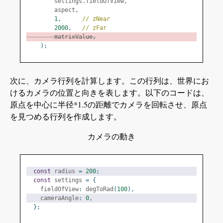
        settings
.
fieldOfView
,
        aspect
,
1
,
// zNear
2000
,
// zFar
        matrixValue
,
);
-z
次に、カメラ行列を計算します。この行列は、世界にお
けるカメラの位置と向きを表します。以下のコードは、
fRadius*1.5
原点を中心に半径*1.5の距離でカメラを回転させ、原点
fRadius
を見つめる行列を作成します。
-x
+x
カメラの動き
const
 radius 
=
200
;
const
 settings 
=
{
    fieldOfView
:
 degToRad
(
100
),
    cameraAngle
:
0
,
+z
};