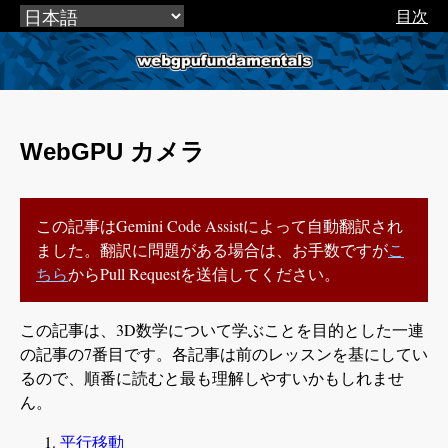
目次
webgpufundamentals.org
WebGPU カメラ
この記事はGemini Code Assistによって自動翻訳され
ました。翻訳に問題がある場合は、お手数ですが
こ
ちら
からPull Requestを送信してください。
この記事は、3D数学について学ぶことを目的とした一連
の記事の7番目です。各記事は前のレッスンを基にしてい
るので、順番に読むと最も理解しやすいかもしれませ
ん。
平行移動