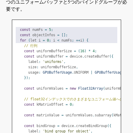
つのユニフォームバッファと5つのバインドグループが必
要です。
const
 numFs 
=
5
;
const
 objectInfos 
=
[];
for
(
let i 
=
0
;
 i 
<
 numFs
;
++
i
)
{
// 行列
const
 uniformBufferSize 
=
(
16
)
*
4
;
const
 uniformBuffer 
=
 device
.
createBuffer
({
      label
:
'uniforms'
,
      size
:
 uniformBufferSize
,
      usage
:
GPUBufferUsage
.
UNIFORM 
|
GPUBufferUsage
.
COP
});
const
 uniformValues 
=
new
Float32Array
(
uniformBuffer
// float32インデックスでのさまざまなユニフォーム値へのオフ
const
 kMatrixOffset 
=
0
;
const
 matrixValue 
=
 uniformValues
.
subarray
(
kMatrixOf
const
 bindGroup 
=
 device
.
createBindGroup
({
      label
:
'bind group for object'
,