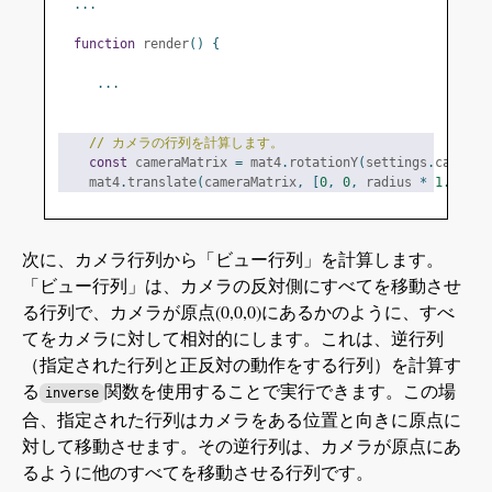
...
function
 render
()
{
...
// カメラの行列を計算します。
const
 cameraMatrix 
=
 mat4
.
rotationY
(
settings
.
cameraA
    mat4
.
translate
(
cameraMatrix
,
[
0
,
0
,
 radius 
*
1.5
],
 c
次に、カメラ行列から「ビュー行列」を計算します。
「ビュー行列」は、カメラの反対側にすべてを移動させ
る行列で、カメラが原点(0,0,0)にあるかのように、すべ
てをカメラに対して相対的にします。これは、逆行列
（指定された行列と正反対の動作をする行列）を計算す
る
関数を使用することで実行できます。この場
inverse
合、指定された行列はカメラをある位置と向きに原点に
対して移動させます。その逆行列は、カメラが原点にあ
るように他のすべてを移動させる行列です。