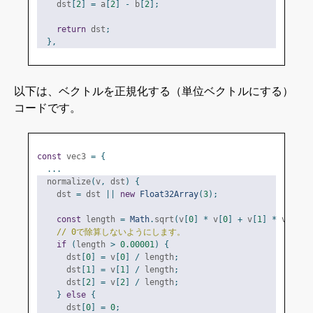
    dst
[
2
]
=
 a
[
2
]
-
 b
[
2
];
return
 dst
;
},
以下は、ベクトルを正規化する（単位ベクトルにする）
コードです。
const
 vec3 
=
{
...
  normalize
(
v
,
 dst
)
{
    dst 
=
 dst 
||
new
Float32Array
(
3
);
const
 length 
=
Math
.
sqrt
(
v
[
0
]
*
 v
[
0
]
+
 v
[
1
]
*
 v
[
1
]
+
// 0で除算しないようにします。
if
(
length 
>
0.00001
)
{
      dst
[
0
]
=
 v
[
0
]
/
 length
;
      dst
[
1
]
=
 v
[
1
]
/
 length
;
      dst
[
2
]
=
 v
[
2
]
/
 length
;
}
else
{
      dst
[
0
]
=
0
;