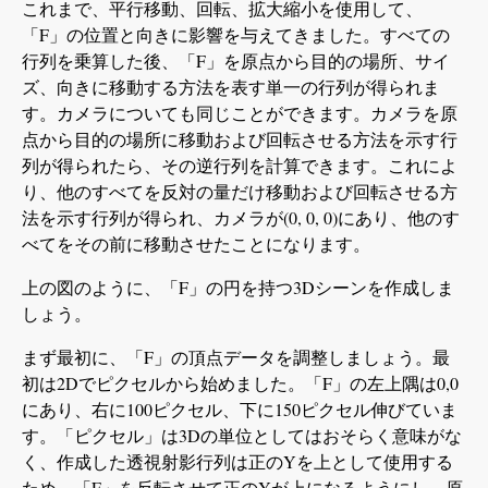
これまで、平行移動、回転、拡大縮小を使用して、
「F」の位置と向きに影響を与えてきました。すべての
行列を乗算した後、「F」を原点から目的の場所、サイ
ズ、向きに移動する方法を表す単一の行列が得られま
す。カメラについても同じことができます。カメラを原
点から目的の場所に移動および回転させる方法を示す行
列が得られたら、その逆行列を計算できます。これによ
り、他のすべてを反対の量だけ移動および回転させる方
法を示す行列が得られ、カメラが(0, 0, 0)にあり、他のす
べてをその前に移動させたことになります。
上の図のように、「F」の円を持つ3Dシーンを作成しま
しょう。
まず最初に、「F」の頂点データを調整しましょう。最
初は2Dでピクセルから始めました。「F」の左上隅は0,0
にあり、右に100ピクセル、下に150ピクセル伸びていま
す。「ピクセル」は3Dの単位としてはおそらく意味がな
く、作成した透視射影行列は正のYを上として使用する
ため、「F」を反転させて正のYが上になるようにし、原