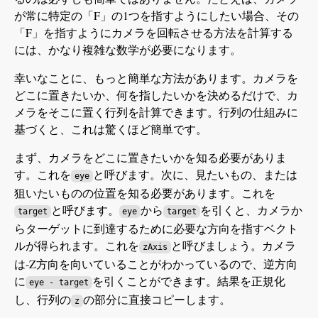
が常に特定の「F」の1つを指すようにしたい場合、その
「F」を指すようにカメラを回転させる方法を計算する
には、かなり複雑な数学が必要になります。
幸いなことに、もっと簡単な方法があります。カメラを
どこに置きたいか、何を指したいかを決めるだけで、カ
メラをそこに置く行列を計算できます。行列の仕組みに
基づくと、これは驚くほど簡単です。
まず、カメラをどこに置きたいかを知る必要がありま
す。これを
と呼びます。次に、見たいもの、または
eye
狙いたいものの位置を知る必要があります。これを
と呼びます。
から
を引くと、カメラか
target
eye
target
らターゲットに到達するために必要な方向を指すベクト
ルが得られます。これを
と呼びましょう。カメラ
zAxis
は-Z方向を向いていることがわかっているので、逆方向
に
を引くことができます。結果を正規化
eye - target
し、行列の
の部分に直接コピーします。
z