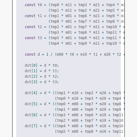
const
 t0 
=
(
tmp0 
*
 m11 
+
 tmp3 
*
 m21 
+
 tmp4 
*
 m31
)
-
(
tmp1 
*
 m11 
+
 tmp2 
*
 m21 
+
 tmp5 
*
 m31
);
const
 t1 
=
(
tmp1 
*
 m01 
+
 tmp6 
*
 m21 
+
 tmp9 
*
 m31
)
-
(
tmp0 
*
 m01 
+
 tmp7 
*
 m21 
+
 tmp8 
*
 m31
);
const
 t2 
=
(
tmp2 
*
 m01 
+
 tmp7 
*
 m11 
+
 tmp10 
*
 m31
)
-
(
tmp3 
*
 m01 
+
 tmp6 
*
 m11 
+
 tmp11 
*
 m31
);
const
 t3 
=
(
tmp5 
*
 m01 
+
 tmp8 
*
 m11 
+
 tmp11 
*
 m21
)
-
(
tmp4 
*
 m01 
+
 tmp9 
*
 m11 
+
 tmp10 
*
 m21
);
const
 d 
=
1
/
(
m00 
*
 t0 
+
 m10 
*
 t1 
+
 m20 
*
 t2 
+
 m30 
    dst
[
0
]
=
 d 
*
 t0
;
    dst
[
1
]
=
 d 
*
 t1
;
    dst
[
2
]
=
 d 
*
 t2
;
    dst
[
3
]
=
 d 
*
 t3
;
    dst
[
4
]
=
 d 
*
((
tmp1 
*
 m10 
+
 tmp2 
*
 m20 
+
 tmp5 
*
 m30
)
(
tmp0 
*
 m10 
+
 tmp3 
*
 m20 
+
 tmp4 
*
 m30
)
    dst
[
5
]
=
 d 
*
((
tmp0 
*
 m00 
+
 tmp7 
*
 m20 
+
 tmp8 
*
 m30
)
(
tmp1 
*
 m00 
+
 tmp6 
*
 m20 
+
 tmp9 
*
 m30
)
    dst
[
6
]
=
 d 
*
((
tmp3 
*
 m00 
+
 tmp6 
*
 m10 
+
 tmp11 
*
 m30
(
tmp2 
*
 m00 
+
 tmp7 
*
 m10 
+
 tmp10 
*
 m30
    dst
[
7
]
=
 d 
*
((
tmp4 
*
 m00 
+
 tmp9 
*
 m10 
+
 tmp10 
*
 m20
(
tmp5 
*
 m00 
+
 tmp8 
*
 m10 
+
 tmp11 
*
 m20