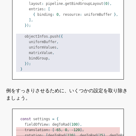
      layout
:
 pipeline
.
getBindGroupLayout
(
0
),
      entries
:
[
{
 binding
:
0
,
 resource
:
 uniformBuffer 
},
],
});
    objectInfos
.
push
({
      uniformBuffer
,
      uniformValues
,
      matrixValue
,
      bindGroup
,
});
}
例をすっきりさせるために、いくつかの設定を取り除き
ましょう。
const
 settings 
=
{
    fieldOfView
:
 degToRad
(
100
),
    translation
:
[-
65
,
0
,
-
120
],
    rotation
:
[
degToRad
(
220
),
 degToRad
(
25
),
 degToRad
(
325