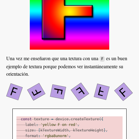
Una vez me enseñaron que una textura con una
es un buen
F
ejemplo de textura porque podemos ver instantáneamente su
orientación.
const
 texture 
=
 device
.
createTexture
({
    label
:
'yellow F on red'
,
    size
:
[
kTextureWidth
,
 kTextureHeight
],
    format
:
'rgba8unorm'
,