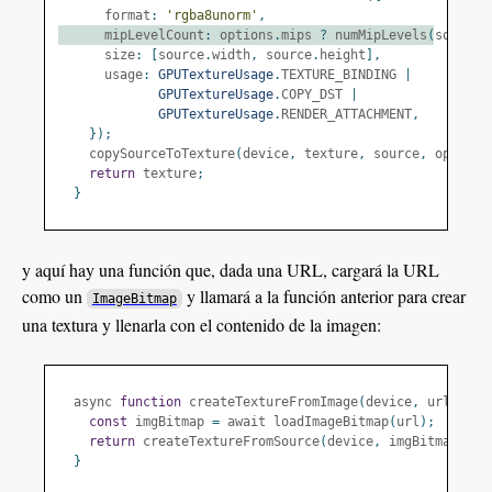
      format
:
'rgba8unorm'
,
      mipLevelCount
:
 options
.
mips 
?
 numMipLevels
(
source
.
      size
:
[
source
.
width
,
 source
.
height
],
      usage
:
GPUTextureUsage
.
TEXTURE_BINDING 
|
GPUTextureUsage
.
COPY_DST 
|
GPUTextureUsage
.
RENDER_ATTACHMENT
,
});
    copySourceToTexture
(
device
,
 texture
,
 source
,
 options
return
 texture
;
}
y aquí hay una función que, dada una URL, cargará la URL
como un
y llamará a la función anterior para crear
ImageBitmap
una textura y llenarla con el contenido de la imagen:
  async 
function
 createTextureFromImage
(
device
,
 url
,
 opt
const
 imgBitmap 
=
 await loadImageBitmap
(
url
);
return
 createTextureFromSource
(
device
,
 imgBitmap
,
 op
}