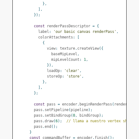
},
],
});
const
 renderPassDescriptor 
=
{
          label
:
'our basic canvas renderPass'
,
          colorAttachments
:
[
{
              view
:
 texture
.
createView
({
                baseMipLevel
,
                mipLevelCount
:
1
,
}),
              loadOp
:
'clear'
,
              storeOp
:
'store'
,
},
],
};
const
 pass 
=
 encoder
.
beginRenderPass
(
renderPassD
        pass
.
setPipeline
(
pipeline
);
        pass
.
setBindGroup
(
0
,
 bindGroup
);
        pass
.
draw
(
6
);
// llama a nuestro vertex shader 
        pass
.
end
();
}
const
 commandBuffer 
=
 encoder
.
finish
();