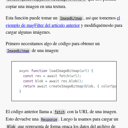
copiar una imagen en una textura.
Esta función puede tomar un
, así que tomemos
el
ImageBitmap
ejemplo de magFilter del artículo anterior
y modifiquémoslo para
cargar algunas imágenes.
Primero necesitamos algo de código para obtener un
de una imagen:
ImageBitmap
  async 
function
 loadImageBitmap
(
url
)
{
const
 res 
=
 await fetch
(
url
);
const
 blob 
=
 await res
.
blob
();
return
 await createImageBitmap
(
blob
,
{
 colorSpaceCon
}
El código anterior llama a
con la URL de una imagen.
fetch
Esto devuelve una
. Luego la usamos para cargar un
Response
que representa de forma opaca los datos del archivo de
Blob