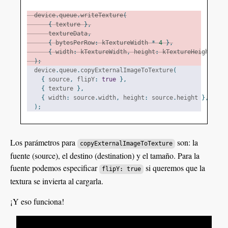
  device
.
queue
.
writeTexture
(
{
 texture 
},
      textureData
,
{
 bytesPerRow
:
 kTextureWidth 
*
4
},
{
 width
:
 kTextureWidth
,
 height
:
 kTextureHeight 
},
);
  device
.
queue
.
copyExternalImageToTexture
(
{
 source
,
 flipY
:
true
},
{
 texture 
},
{
 width
:
 source
.
width
,
 height
:
 source
.
height 
},
);
Los parámetros para
son: la
copyExternalImageToTexture
fuente (source), el destino (destination) y el tamaño. Para la
fuente podemos especificar
si queremos que la
flipY: true
textura se invierta al cargarla.
¡Y eso funciona!