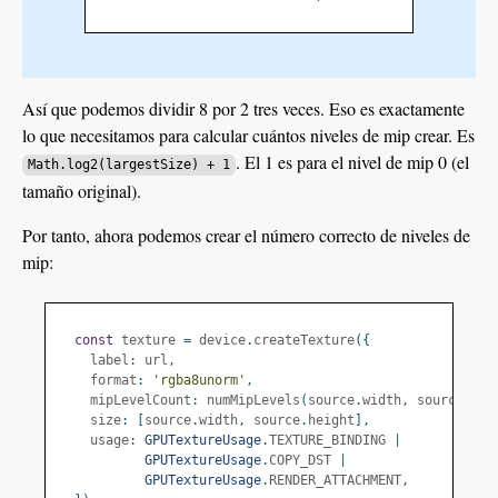
Así que podemos dividir 8 por 2 tres veces. Eso es exactamente
lo que necesitamos para calcular cuántos niveles de mip crear. Es
. El 1 es para el nivel de mip 0 (el
Math.log2(largestSize) + 1
tamaño original).
Por tanto, ahora podemos crear el número correcto de niveles de
mip:
const
 texture 
=
 device
.
createTexture
({
    label
:
 url
,
    format
:
'rgba8unorm'
,
    mipLevelCount
:
 numMipLevels
(
source
.
width
,
 source
.
hei
    size
:
[
source
.
width
,
 source
.
height
],
    usage
:
GPUTextureUsage
.
TEXTURE_BINDING 
|
GPUTextureUsage
.
COPY_DST 
|
GPUTextureUsage
.
RENDER_ATTACHMENT
,