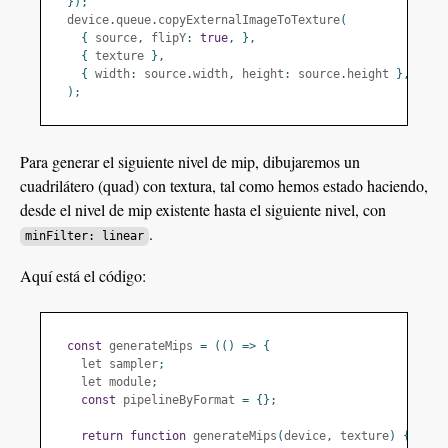
});
  device
.
queue
.
copyExternalImageToTexture
(
{
 source
,
 flipY
:
true
,
},
{
 texture 
},
{
 width
:
 source
.
width
,
 height
:
 source
.
height 
},
);
Para generar el siguiente nivel de mip, dibujaremos un
cuadrilátero (quad) con textura, tal como hemos estado haciendo,
desde el nivel de mip existente hasta el siguiente nivel, con
.
minFilter: linear
Aquí está el código:
const
 generateMips 
=
(()
=>
{
    let sampler
;
    let module
;
const
 pipelineByFormat 
=
{};
return
function
 generateMips
(
device
,
 texture
)
{