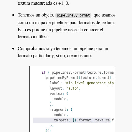
textura muestreada es +1, 0.
Tenemos un objeto,
, que usamos
pipelineByFormat
como un mapa de pipelines para formatos de textura.
Esto es porque un pipeline necesita conocer el
formato a utilizar.
Comprobamos si ya tenemos un pipeline para un
formato particular y, si no, creamos uno:
if
(!
pipelineByFormat
[
texture
.
format
])
{
      pipelineByFormat
[
texture
.
format
]
=
 device
        label
:
'mip level generator pipeline'
,
        layout
:
'auto'
,
        vertex
:
{
          module
,
},
        fragment
:
{
          module
,
          targets
:
[{
 format
:
 texture
.
format 
}]
},
});