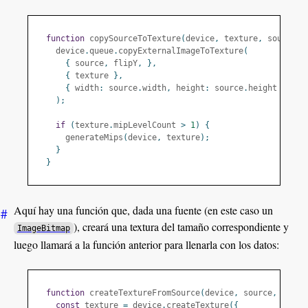
function
 copySourceToTexture
(
device
,
 texture
,
 source
,
    device
.
queue
.
copyExternalImageToTexture
(
{
 source
,
 flipY
,
},
{
 texture 
},
{
 width
:
 source
.
width
,
 height
:
 source
.
height 
},
);
if
(
texture
.
mipLevelCount 
>
1
)
{
      generateMips
(
device
,
 texture
);
}
}
Aquí hay una función que, dada una fuente (en este caso un
#
), creará una textura del tamaño correspondiente y
ImageBitmap
luego llamará a la función anterior para llenarla con los datos:
function
 createTextureFromSource
(
device
,
 source
,
 optio
const
 texture 
=
 device
.
createTexture
({