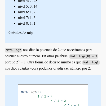
nivel 4: 7, 28
nivel 5: 3, 14
nivel 6: 1, 7
nivel 7: 1, 3
nivel 8: 1, 1
9 niveles de mip
nos dice la potencia de 2 que necesitamos para
Math.log2
obtener nuestro número. En otras palabras,
Math.log2(8) = 3
3
porque 2
= 8. Otra forma de decir lo mismo es que
Math.log2
nos dice cuántas veces podemos dividir ese número por 2.
Math
.
log2
(
8
)
8
/
2
=
4
4
/
2
=
2
2
/
2
=
1