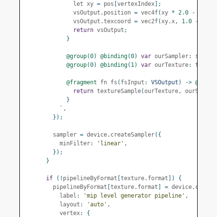
              let xy 
=
 pos
[
vertexIndex
];
              vsOutput
.
position 
=
 vec4f
(
xy 
*
2.0
-
1.0
,
              vsOutput
.
texcoord 
=
 vec2f
(
xy
.
x
,
1.0
-
 xy
.
y
return
 vsOutput
;
}
@group
(
0
)
@binding
(
0
)
var
 ourSampler
:
 sample
@group
(
0
)
@binding
(
1
)
var
 ourTexture
:
 textur
@fragment
 fn fs
(
fsInput
:
VSOutput
)
->
@locat
return
 textureSample
(
ourTexture
,
 ourSample
}
`,
});
        sampler 
=
 device
.
createSampler
({
          minFilter
:
'linear'
,
});
}
if
(!
pipelineByFormat
[
texture
.
format
])
{
        pipelineByFormat
[
texture
.
format
]
=
 device
.
create
          label
:
'mip level generator pipeline'
,
          layout
:
'auto'
,
          vertex
:
{