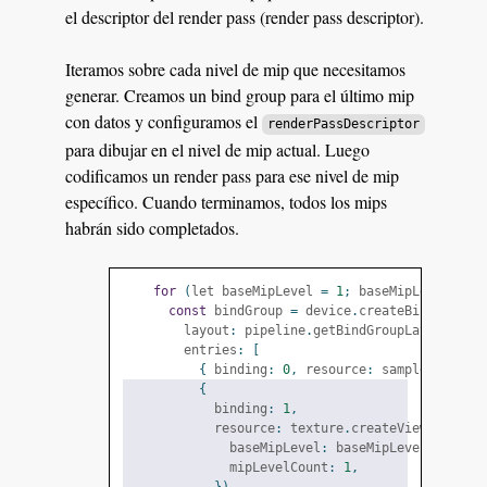
el descriptor del render pass (render pass descriptor).
Iteramos sobre cada nivel de mip que necesitamos
generar. Creamos un bind group para el último mip
con datos y configuramos el
renderPassDescriptor
para dibujar en el nivel de mip actual. Luego
codificamos un render pass para ese nivel de mip
específico. Cuando terminamos, todos los mips
habrán sido completados.
for
(
let baseMipLevel 
=
1
;
 baseMipLevel 
<
 t
const
 bindGroup 
=
 device
.
createBindGroup
(
        layout
:
 pipeline
.
getBindGroupLayout
(
0
),
        entries
:
[
{
 binding
:
0
,
 resource
:
 sampler 
},
{
            binding
:
1
,
            resource
:
 texture
.
createView
({
              baseMipLevel
:
 baseMipLevel 
-
1
,
              mipLevelCount
:
1
,