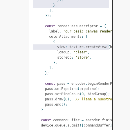
}),
},
],
});
const
 renderPassDescriptor 
=
{
        label
:
'our basic canvas renderPass'
,
        colorAttachments
:
[
{
            view
:
 texture
.
createView
({
baseMipLe
            loadOp
:
'clear'
,
            storeOp
:
'store'
,
},
],
};
const
 pass 
=
 encoder
.
beginRenderPass
(
rend
      pass
.
setPipeline
(
pipeline
);
      pass
.
setBindGroup
(
0
,
 bindGroup
);
      pass
.
draw
(
6
);
// llama a nuestro vertex 
      pass
.
end
();
}
const
 commandBuffer 
=
 encoder
.
finish
();
    device
.
queue
.
submit
([
commandBuffer
]);