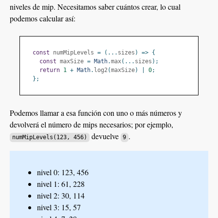
niveles de mip. Necesitamos saber cuántos crear, lo cual
podemos calcular así:
const
 numMipLevels 
=
(...
sizes
)
=>
{
const
 maxSize 
=
Math
.
max
(...
sizes
);
return
1
+
Math
.
log2
(
maxSize
)
|
0
;
};
Podemos llamar a esa función con uno o más números y
devolverá el número de mips necesarios; por ejemplo,
devuelve
.
numMipLevels(123, 456)
9
nivel 0: 123, 456
nivel 1: 61, 228
nivel 2: 30, 114
nivel 3: 15, 57