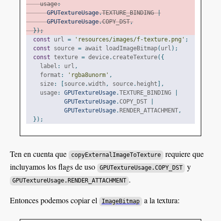
    usage
:
GPUTextureUsage
.
TEXTURE_BINDING 
|
GPUTextureUsage
.
COPY_DST
,
});
const
 url 
=
'resources/images/f-texture.png'
;
const
 source 
=
 await loadImageBitmap
(
url
);
const
 texture 
=
 device
.
createTexture
({
    label
:
 url
,
    format
:
'rgba8unorm'
,
    size
:
[
source
.
width
,
 source
.
height
],
    usage
:
GPUTextureUsage
.
TEXTURE_BINDING 
|
GPUTextureUsage
.
COPY_DST 
|
GPUTextureUsage
.
RENDER_ATTACHMENT
,
});
Ten en cuenta que
requiere que
copyExternalImageToTexture
incluyamos los flags de uso
y
GPUTextureUsage.COPY_DST
.
GPUTextureUsage.RENDER_ATTACHMENT
Entonces podemos copiar el
a la textura:
ImageBitmap