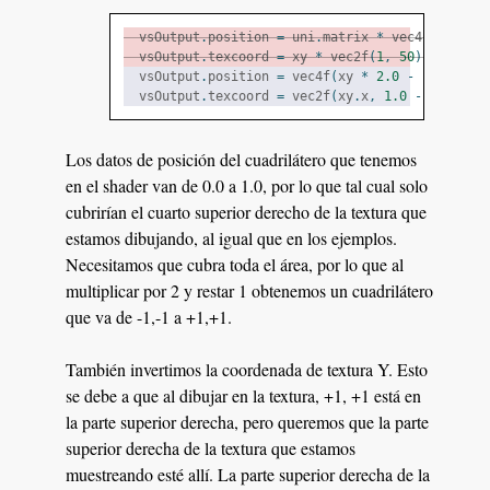
  vsOutput
.
position 
=
 uni
.
matrix 
*
 vec4f
(
xy
,
0.
  vsOutput
.
texcoord 
=
 xy 
*
 vec2f
(
1
,
50
);
  vsOutput
.
position 
=
 vec4f
(
xy 
*
2.0
-
1.0
,
0.0
  vsOutput
.
texcoord 
=
 vec2f
(
xy
.
x
,
1.0
-
 xy
.
y
);
Los datos de posición del cuadrilátero que tenemos
en el shader van de 0.0 a 1.0, por lo que tal cual solo
cubrirían el cuarto superior derecho de la textura que
estamos dibujando, al igual que en los ejemplos.
Necesitamos que cubra toda el área, por lo que al
multiplicar por 2 y restar 1 obtenemos un cuadrilátero
que va de -1,-1 a +1,+1.
También invertimos la coordenada de textura Y. Esto
se debe a que al dibujar en la textura, +1, +1 está en
la parte superior derecha, pero queremos que la parte
superior derecha de la textura que estamos
muestreando esté allí. La parte superior derecha de la