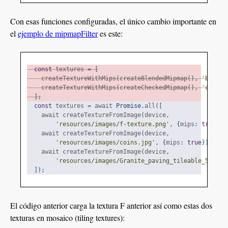
Con esas funciones configuradas, el único cambio importante en
el
ejemplo de mipmapFilter
es este:
const
 textures 
=
[
    createTextureWithMips
(
createBlendedMipmap
(),
'blende
    createTextureWithMips
(
createCheckedMipmap
(),
'checke
];
const
 textures 
=
 await 
Promise
.
all
([
    await createTextureFromImage
(
device
,
'resources/images/f-texture.png'
,
{
mips
:
true
,
 f
    await createTextureFromImage
(
device
,
'resources/images/coins.jpg'
,
{
mips
:
true
}),
    await createTextureFromImage
(
device
,
'resources/images/Granite_paving_tileable_512x51
]);
El código anterior carga la textura F anterior así como estas dos
texturas en mosaico (tiling textures):