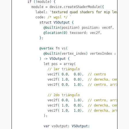
if
(!
module
)
{
        module 
=
 device
.
createShaderModule
({
          label
:
'textured quad shaders for mip level ge
          code
:
/* wgsl */
`
struct
VSOutput
{
@builtin
(
position
)
 position
:
 vec4f
,
@location
(
0
)
 texcoord
:
 vec2f
,
};
@vertex
 fn vs
(
@builtin
(
vertex_index
)
 vertexIndex 
:
 u32
)
->
VSOutput
{
              let pos 
=
 array
(
// 1er triángulo
                vec2f
(
0.0
,
0.0
),
// centro
                vec2f
(
1.0
,
0.0
),
// derecha, centro
                vec2f
(
0.0
,
1.0
),
// centro, arriba
// 2do triángulo
                vec2f
(
0.0
,
1.0
),
// centro, arriba
                vec2f
(
1.0
,
0.0
),
// derecha, centro
                vec2f
(
1.0
,
1.0
),
// derecha, arriba
);
var
 vsOutput
:
VSOutput
;