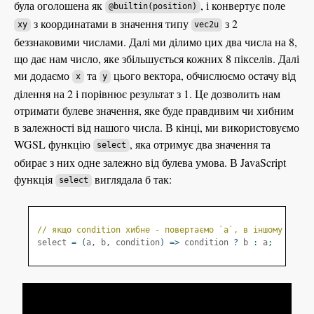
була оголошена як
, і конвертує поле
@builtin(position)
з координатами в значення типу
з 2
xy
vec2u
беззнаковими числами. Далі ми ділимо цих два числа на 8,
що дає нам число, яке збільшується кожних 8 пікселів. Далі
ми додаємо
та
цього вектора, обчислюємо остачу від
x
y
ділення на 2 і порівнює результат з 1. Це дозволить нам
отримати булеве значення, яке буде правдивим чи хибним
в залежності від нашого числа. В кінці, ми використовуємо
WGSL функцію
, яка отримує два значення та
select
обирає з них одне залежно від булева умова. В JavaScript
функція
виглядала б так:
select
// якщо condition хибне - повертаємо `a`, в іншому випад
select 
=
(
a
,
 b
,
 condition
)
=>
 condition 
?
 b 
:
 a
;