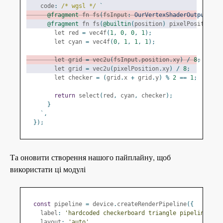
    code
:
/* wgsl */
`
@fragment
 fn fs
(
fsInput
:
OurVertexShaderOutput
)
->
@fragment
 fn fs
(
@builtin
(
position
)
 pixelPosition
:
 
        let red 
=
 vec4f
(
1
,
0
,
0
,
1
);
        let cyan 
=
 vec4f
(
0
,
1
,
1
,
1
);
        let grid 
=
 vec2u
(
fsInput
.
position
.
xy
)
/
8
;
        let grid 
=
 vec2u
(
pixelPosition
.
xy
)
/
8
;
        let checker 
=
(
grid
.
x 
+
 grid
.
y
)
%
2
==
1
;
return
 select
(
red
,
 cyan
,
 checker
);
}
`,
});
Та оновити створення нашого пайплайну, щоб
використати ці модулі
const
 pipeline 
=
 device
.
createRenderPipeline
({
    label
:
'hardcoded checkerboard triangle pipeline'
,
    layout
:
'auto'
,