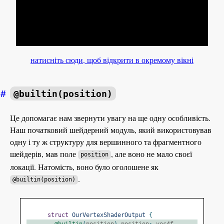
натисніть сюди, щоб відкрити в окремому вікні
#
@builtin(position)
Це допомагає нам звернути увагу на ще одну особливість.
Наш початковий шейдерний модуль, який використовував
одну і ту ж структуру для вершинного та фрагментного
шейдерів, мав поле
, але воно не мало своєї
position
локації. Натомість, воно було оголошене як
.
@builtin(position)
struct
OurVertexShaderOutput
{
@builtin
(
position
)
 position
:
 vec4f
,