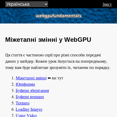
Зміст
webgpufundamentals.org
Міжетапні змінні у WebGPU
Ця стаття є частиною серії про різні способи передачі
даних у шейдер. Кожен урок базується на попередньому,
тому вам буде найлегше зрозуміти їх, читаючи по порядку.
Міжетапні змінні
⬅ ви тут
Юніформи
Буфери зберігання
Буфери вершин
Textures
Loading Images
Using Video