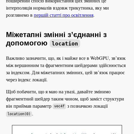
поширений спосіб використання цих змінних це
інтерполяція нормалів вздовж трикутника, яку ми
розглянемо в
першій статті про освітлення
.
Міжетапні змінні з’єднанні з
допомогою
location
Важливо зазначити, що, як і майже все в WebGPU, зв’язок
між вершинним та фрагментним шейдерами здійснюється
за індексом. Для міжетапних змінних, цей зв’язок працює
через індекс локації.
Щоб побачити, що я маю на увазі, давайте змінимо
фрагментний шейдер таким чином, щоб заміст структури
він приймав параметр
з позначкою локації
vec4f
.
location(0)