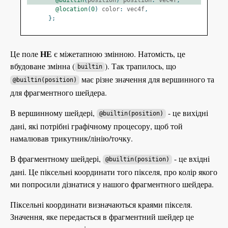
@location
(
0
)
 color
:
 vec4f
,
};
НЕ
Це поле
є міжетапною змінною. Натомість, це
вбудоване змінна (
). Так трапилось, що
builtin
має різне значення для вершинного та
@builtin(position)
для фрагментного шейдера.
В вершинному шейдері,
- це вихідні
@builtin(position)
дані, які потрібні графічному процесору, щоб той
намалював трикутник/лінію/точку.
В фрагментному шейдері,
- це вхідні
@builtin(position)
дані. Це піксельні координати того пікселя, про колір якого
ми попросили дізнатися у нашого фрагментного шейдера.
Піксельні координати визначаються краями пікселя.
Значення, яке передається в фрагментний шейдер це