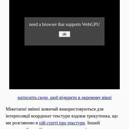
натисніть сюди, щоб відкрити в окремому вікні
Міжетапні змінні зазвичай використовуються для
інтерполяції координат текстури вздовж трикутника, що
ми розглянемо в
цій статті про текстури
. Інший