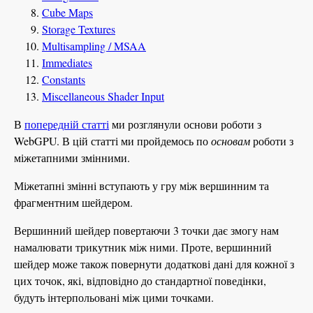
Cube Maps
Storage Textures
Multisampling / MSAA
Immediates
Constants
Miscellaneous Shader Input
В
попередній статті
ми розглянули основи роботи з
WebGPU. В цій статті ми пройдемось по
основам
роботи з
міжетапними змінними.
Міжетапні змінні вступають у гру між вершинним та
фрагментним шейдером.
Вершинний шейдер повертаючи 3 точки дає змогу нам
намалювати трикутник між ними. Проте, вершинний
шейдер може також повернути додаткові дані для кожної з
цих точок, які, відповідно до стандартної поведінки,
будуть інтерпольовані між цими точками.