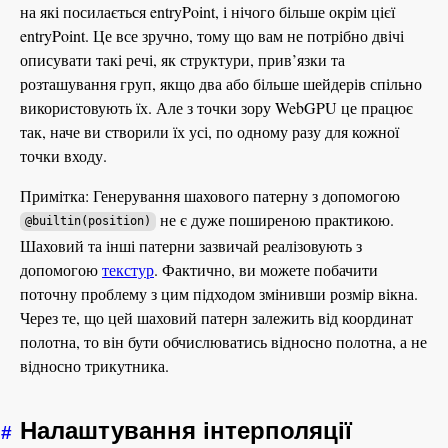
на які посилається entryPoint, і нічого більше окрім цієї
entryPoint. Це все зручно, тому що вам не потрібно двічі
описувати такі речі, як структури, прив’язки та
розташування груп, якщо два або більше шейдерів спільно
використовують їх. Але з точки зору WebGPU це працює
так, наче ви створили їх усі, по одному разу для кожної
точки входу.
Примітка: Генерування шахового патерну з допомогою
не є дуже поширеною практикою.
@builtin(position)
Шаховий та інші патерни зазвичай реалізовують з
допомогою
текстур
. Фактично, ви можете побачити
поточну проблему з цим підходом змінивши розмір вікна.
Через те, що цей шаховий патерн залежить від координат
полотна, то він бути обчислюватись відносно полотна, а не
відносно трикутника.
Налаштування інтерполяції
#