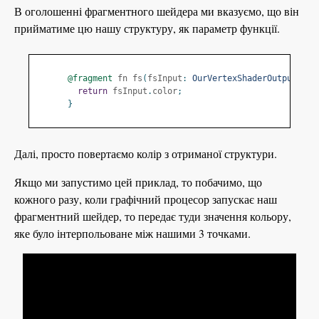
В оголошенні фрагментного шейдера ми вказуємо, що він
прийматиме цю нашу структуру, як параметр функції.
@fragment
 fn fs
(
fsInput
:
OurVertexShaderOutput
)
->
return
 fsInput
.
color
;
}
Далі, просто повертаємо колір з отриманої структури.
Якщо ми запустимо цей приклад, то побачимо, що
кожного разу, коли графічний процесор запускає наш
фрагментний шейдер, то передає туди значення кольору,
яке було інтерпольоване між нашими 3 точками.