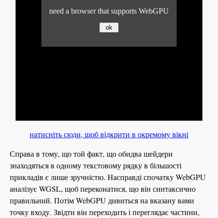
натисніть сюди, щоб відкрити в окремому вікні
Справа в тому, що той факт, що обидва шейдери
знаходяться в одному текстовому рядку в більшості
прикладів є лише зручністю. Насправді спочатку WebGPU
аналізує WGSL, щоб переконатися, що він синтаксично
правильний. Потім WebGPU дивиться на вказану вами
точку входу. Звідти він переходить і переглядає частини,