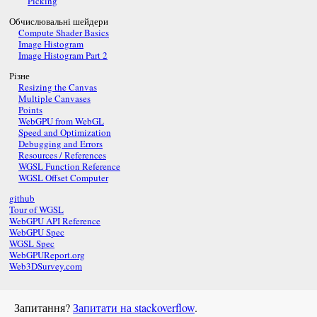
Picking
Обчислювальні шейдери
Compute Shader Basics
Image Histogram
Image Histogram Part 2
Різне
Resizing the Canvas
Multiple Canvases
Points
WebGPU from WebGL
Speed and Optimization
Debugging and Errors
Resources / References
WGSL Function Reference
WGSL Offset Computer
github
Tour of WGSL
WebGPU API Reference
WebGPU Spec
WGSL Spec
WebGPUReport.org
Web3DSurvey.com
Запитання?
Запитати на stackoverflow
.