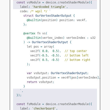
const
 vsModule 
=
 device
.
createShaderModule
({
    label
:
'hardcoded triangle'
,
    code
:
/* wgsl */
`
struct
OurVertexShaderOutput
{
@builtin
(
position
)
 position
:
 vec4f
,
};
@vertex
 fn vs
(
@builtin
(
vertex_index
)
 vertexIndex 
:
 u32
)
->
OurVertexShaderOutput
{
        let pos 
=
 array
(
          vec2f
(
0.0
,
0.5
),
// top center
          vec2f
(-
0.5
,
-
0.5
),
// bottom left
          vec2f
(
0.5
,
-
0.5
)
// bottom right
);
var
 vsOutput
:
OurVertexShaderOutput
;
        vsOutput
.
position 
=
 vec4f
(
pos
[
vertexIndex
],
0.0
,
return
 vsOutput
;
}
`,
});
const
 fsModule 
=
 device
.
createShaderModule
({
    label
:
'checkerboard'
,