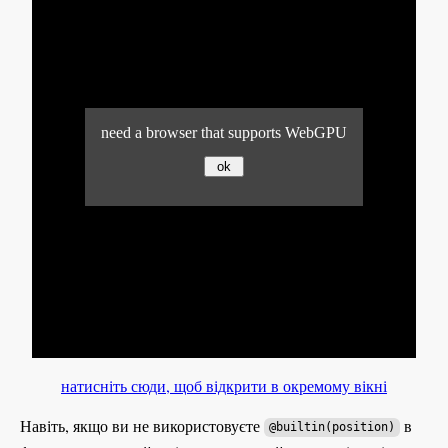
натисніть сюди, щоб відкрити в окремому вікні
Навіть, якщо ви не використовуєте
в
@builtin(position)