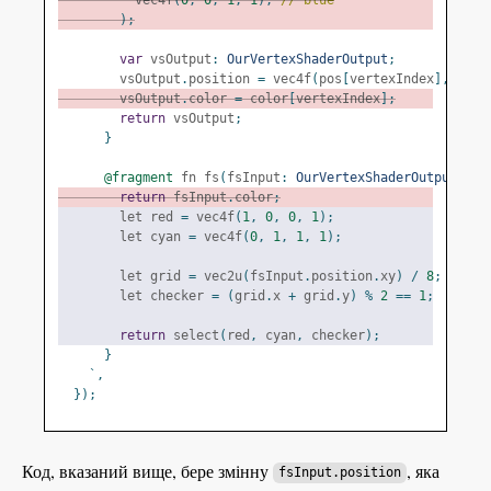
);
var
 vsOutput
:
OurVertexShaderOutput
;
        vsOutput
.
position 
=
 vec4f
(
pos
[
vertexIndex
],
0.0
,
        vsOutput
.
color 
=
 color
[
vertexIndex
];
return
 vsOutput
;
}
@fragment
 fn fs
(
fsInput
:
OurVertexShaderOutput
)
->
return
 fsInput
.
color
;
        let red 
=
 vec4f
(
1
,
0
,
0
,
1
);
        let cyan 
=
 vec4f
(
0
,
1
,
1
,
1
);
        let grid 
=
 vec2u
(
fsInput
.
position
.
xy
)
/
8
;
        let checker 
=
(
grid
.
x 
+
 grid
.
y
)
%
2
==
1
;
return
 select
(
red
,
 cyan
,
 checker
);
}
`,
});
Код, вказаний вище, бере змінну
, яка
fsInput.position