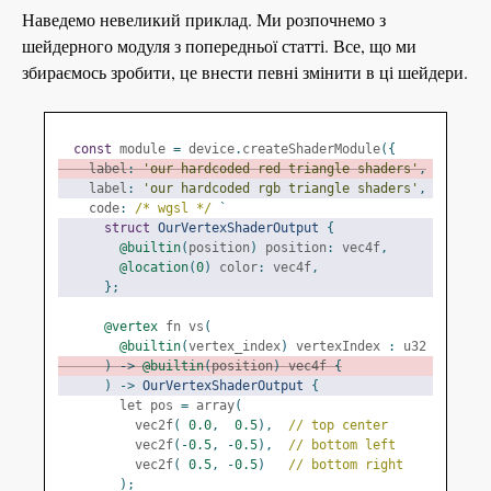
Наведемо невеликий приклад. Ми розпочнемо з
шейдерного модуля з попередньої статті. Все, що ми
збираємось зробити, це внести певні змінити в ці шейдери.
const
 module 
=
 device
.
createShaderModule
({
    label
:
'our hardcoded red triangle shaders'
,
    label
:
'our hardcoded rgb triangle shaders'
,
    code
:
/* wgsl */
`
struct
OurVertexShaderOutput
{
@builtin
(
position
)
 position
:
 vec4f
,
@location
(
0
)
 color
:
 vec4f
,
};
@vertex
 fn vs
(
@builtin
(
vertex_index
)
 vertexIndex 
:
 u32
)
->
@builtin
(
position
)
 vec4f 
{
)
->
OurVertexShaderOutput
{
        let pos 
=
 array
(
          vec2f
(
0.0
,
0.5
),
// top center
          vec2f
(-
0.5
,
-
0.5
),
// bottom left
          vec2f
(
0.5
,
-
0.5
)
// bottom right
);