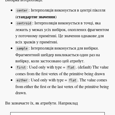
: Інтерполяція виконується в центрі пікселя
center
стандартне значення
(
)
: Інтерполяція виконується в точці, яка
centroid
лежить у межах усіх вибірок, охоплених фрагментом
у поточному примітиві. Це значення однакове для
всіх зразків у примітиві.
: Інтерполяція виконується для вибірки.
sample
Фрагментний шейдер викликається один раз на
вибірку, коли застосовано цей атрибут.
: Used only with type =
. (default) The value
first
flat
comes from the first vertex of the primitive being drawn
: Used only with type =
. The value comes
either
flat
from either the first or the last vertex of the primitive being
drawn.
Ви зазначаєте їх, як атрибути. Наприклад