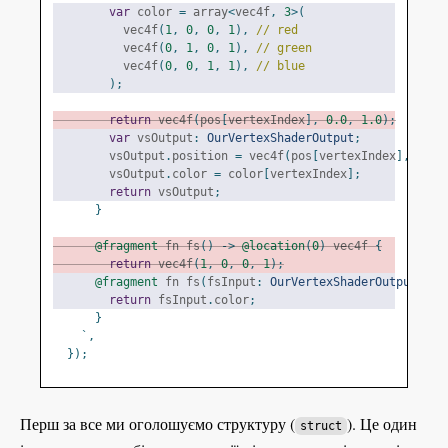
var
 color 
=
 array
<
vec4f
,
3
>(
          vec4f
(
1
,
0
,
0
,
1
),
// red
          vec4f
(
0
,
1
,
0
,
1
),
// green
          vec4f
(
0
,
0
,
1
,
1
),
// blue
);
return
 vec4f
(
pos
[
vertexIndex
],
0.0
,
1.0
);
var
 vsOutput
:
OurVertexShaderOutput
;
        vsOutput
.
position 
=
 vec4f
(
pos
[
vertexIndex
],
0.0
,
        vsOutput
.
color 
=
 color
[
vertexIndex
];
return
 vsOutput
;
}
@fragment
 fn fs
()
->
@location
(
0
)
 vec4f 
{
return
 vec4f
(
1
,
0
,
0
,
1
);
@fragment
 fn fs
(
fsInput
:
OurVertexShaderOutput
)
->
return
 fsInput
.
color
;
}
`,
});
Перш за все ми оголошуємо структуру (
). Це один
struct