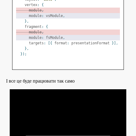
    vertex
:
{
      module
,
      module
:
 vsModule
,
},
    fragment
:
{
      module
,
      module
:
 fsModule
,
      targets
:
[{
 format
:
 presentationFormat 
}],
},
});
І все це буде працювати так само