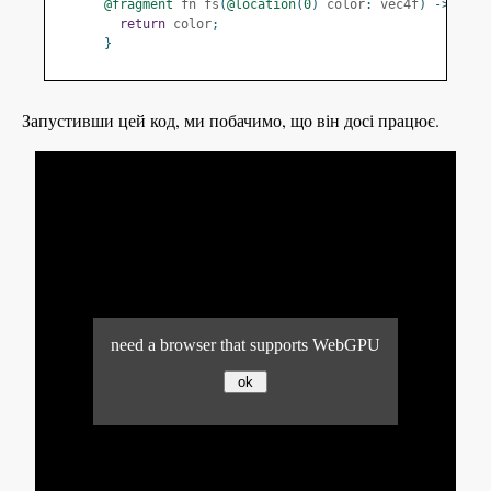
@fragment
 fn fs
(
@location
(
0
)
 color
:
 vec4f
)
->
@loc
return
 color
;
}
Запустивши цей код, ми побачимо, що він досі працює.