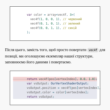
var
 color 
=
 array
<
vec4f
,
3
>(
          vec4f
(
1
,
0
,
0
,
1
),
// червоний
          vec4f
(
0
,
1
,
0
,
1
),
// зелений
          vec4f
(
0
,
0
,
1
,
1
),
// синій
);
Після цього, замість того, щоб просто повертати
для
vec4f
позиції, ми оголошуємо екземпляр нашої структури,
заповнюємо його даними і повертаємо.
return
 vec4f
(
pos
[
vertexIndex
],
0.0
,
1.0
);
var
 vsOutput
:
OurVertexShaderOutput
;
        vsOutput
.
position 
=
 vec4f
(
pos
[
vertexIndex
],
0.0
,
        vsOutput
.
color 
=
 color
[
vertexIndex
];
return
 vsOutput
;