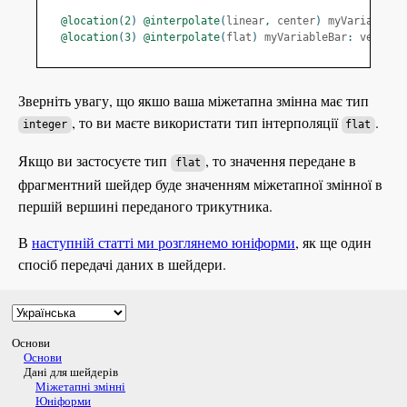
@location
(
2
)
@interpolate
(
linear
,
 center
)
 myVariableFo
@location
(
3
)
@interpolate
(
flat
)
 myVariableBar
:
 vec4f
;
Зверніть увагу, що якшо ваша міжетапна змінна має тип
, то ви маєте використати тип інтерполяції
.
integer
flat
Якщо ви застосуєте тип
, то значення передане в
flat
фрагментний шейдер буде значенням міжетапної змінної в
першій вершині переданого трикутника.
В
наступній статті ми розглянемо юніформи
, як ще один
спосіб передачі даних в шейдери.
Основи
Основи
Дані для шейдерів
Міжетапні змінні
Юніформи