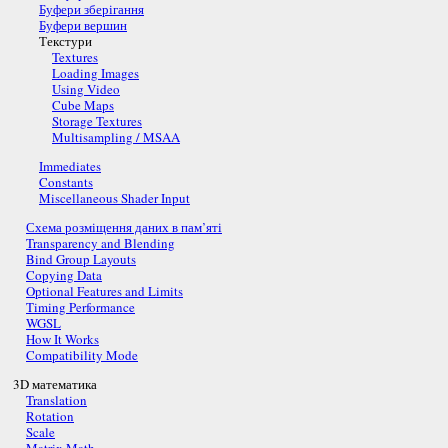
Буфери зберігання
Буфери вершин
Текстури
Textures
Loading Images
Using Video
Cube Maps
Storage Textures
Multisampling / MSAA
Immediates
Constants
Miscellaneous Shader Input
Схема розміщення даних в пам’яті
Transparency and Blending
Bind Group Layouts
Copying Data
Optional Features and Limits
Timing Performance
WGSL
How It Works
Compatibility Mode
3D математика
Translation
Rotation
Scale