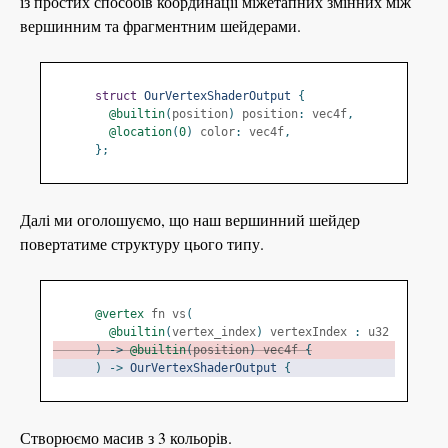
із простих способів координації міжетапних змінних між
вершинним та фрагментним шейдерами.
struct
OurVertexShaderOutput
{
@builtin
(
position
)
 position
:
 vec4f
,
@location
(
0
)
 color
:
 vec4f
,
};
Далі ми оголошуємо, що наш вершинний шейдер
повертатиме структуру цього типу.
@vertex
 fn vs
(
@builtin
(
vertex_index
)
 vertexIndex 
:
 u32
)
->
@builtin
(
position
)
 vec4f 
{
)
->
OurVertexShaderOutput
{
Створюємо масив з 3 кольорів.