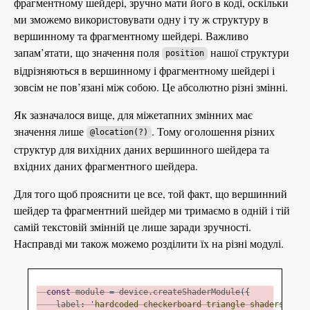
фрагментному шейдері, зручно мати його в коді, оскільки
ми зможемо використовувати одну і ту ж структуру в
вершинному та фрагментному шейдері. Важливо
запам’ятати, що значення поля
нашої структури
position
відрізняються в вершинному і фрагментному шейдері і
зовсім не пов’язані між собою. Це абсолютно різні змінні.
Як зазначалося вище, для міжетапних змінних має
значення лише
. Тому оголошення різних
@location(?)
структур для вихідних даних вершинного шейдера та
вхідних даних фрагментного шейдера.
Для того щоб прояснити це все, той факт, що вершинний
шейдер та фрагментний шейдер ми тримаємо в одній і тій
самій текстовій змінній це лише заради зручності.
Насправді ми також можемо розділити їх на різні модулі.
const
 module 
=
 device
.
createShaderModule
({
    label
:
'hardcoded checkerboard triangle shaders'
,