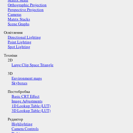
Matrix Math
Orthographic Projection
Perspective Projection
Cameras
Matrix Stacks
Scene Graphs
Освітлення
Directional Lighting
Point Lighting
Spot Lighting
Техніки
2D
Large Clip Space Triangle
3D
Environment maps
Skyboxes
Постобробка
Basic CRT Effect
Image Adjustments
1D Lookup Table (LUT)
3D Lookup Table (LUT)
Редактор
Highlighting
Camera Controls